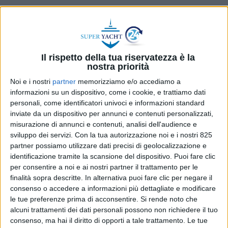
Il rispetto della tua riservatezza è la
nostra priorità
YACHT
YACHT
Noi e i nostri
partner
memorizziamo e/o accediamo a
30 GIUGNO 2026
26 GIUGNO 2026
informazioni su un dispositivo, come i cookie, e trattiamo dati
Il Sanlorenzo Sd96 Fatsa
Venduto il Custom Line 106′
personali, come identificatori univoci e informazioni standard
passa di mano con Ekka
Jag’B
inviate da un dispositivo per annunci e contenuti personalizzati,
Yachts
misurazione di annunci e contenuti, analisi dell'audience e
sviluppo dei servizi.
Con la tua autorizzazione noi e i nostri 825
partner possiamo utilizzare dati precisi di geolocalizzazione e
identificazione tramite la scansione del dispositivo. Puoi fare clic
per consentire a noi e ai nostri partner il trattamento per le
finalità sopra descritte. In alternativa puoi fare clic per negare il
consenso o accedere a informazioni più dettagliate e modificare
le tue preferenze prima di acconsentire.
Si rende noto che
YACHT
YACHT
25 GIUGNO 2026
23 GIUGNO 2026
alcuni trattamenti dei dati personali possono non richiedere il tuo
consenso, ma hai il diritto di opporti a tale trattamento. Le tue
Venduto il Benetti di 36
Venduto da Idea Yachting