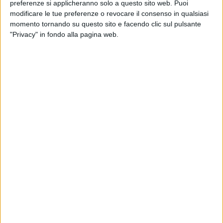
preferenze si applicheranno solo a questo sito web. Puoi
metri Sea Blue’Z
Ayla, un Azimut di 24 metri
modificare le tue preferenze o revocare il consenso in qualsiasi
momento tornando su questo sito e facendo clic sul pulsante
"Privacy" in fondo alla pagina web.
YACHT
YACHT
22 GIUGNO 2026
22 GIUGNO 2026
Venduto il Custom Line 100
Passato di mano il
Infinitas per 3,7 milioni di
Sanlorenzo di 27 metri
euro
North
YACHT
YACHT