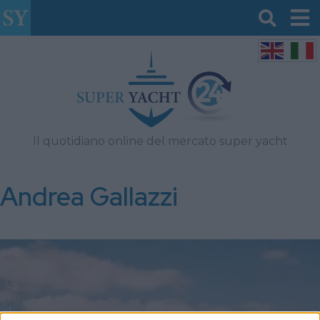
Il quotidiano online del mercato super yacht
Andrea Gallazzi