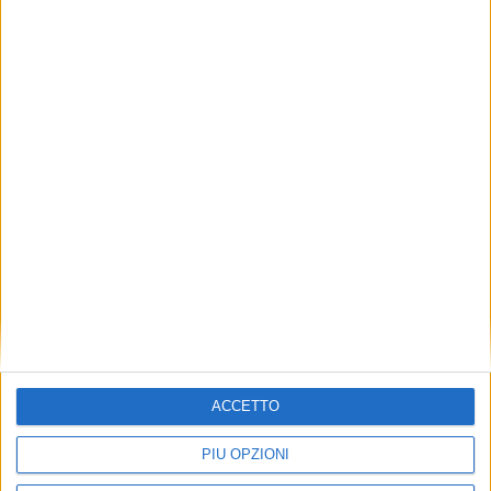
YACHT
5 DICEMBRE 2025
Iyc annuncia la vendita di un nuovo Ferretti
Yachts 860
ISCRIVITI ALLA NEWSLETTER
ISCRIVITI
Dichiaro di aver letto e compreso l'informativa sulla privacy e di
ACCETTO
dare il mio consenso alla ricezione di promozioni commerciali
ed informative.
Vedi POLITICA SULLA PRIVACY.
PIÙ OPZIONI