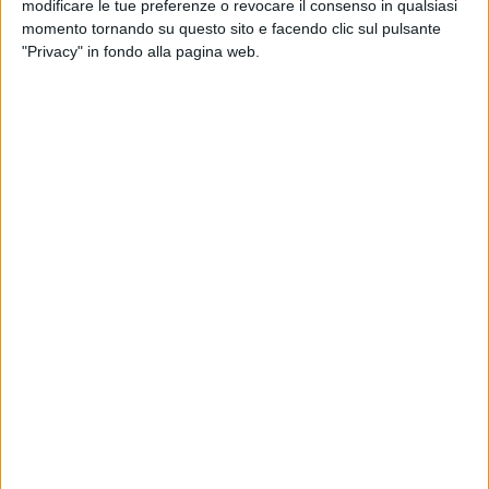
modificare le tue preferenze o revocare il consenso in qualsiasi
momento tornando su questo sito e facendo clic sul pulsante
"Privacy" in fondo alla pagina web.
YACHT
16 DICEMBRE 2025
Nuovo armatore per My Mistake, 33 metri
Custom Line