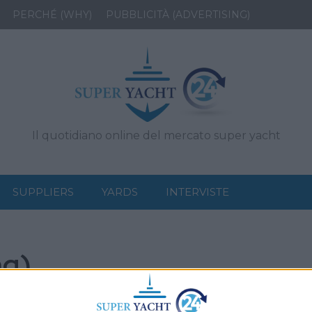
PERCHÉ (WHY)
PUBBLICITÀ (ADVERTISING)
Il quotidiano online del mercato super yacht
SUPPLIERS
YARDS
INTERVISTE
ng)