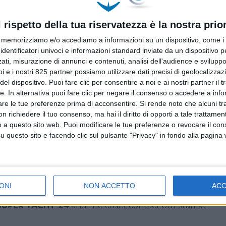
nisti attivi a vario titolo nel business della grande nautica
varie forme di inserzioni pubblicitarie in home page sul sit
l rispetto della tua riservatezza è la nostra prior
 o ancora con appositi articoli pubbliredazionali e post sui 
ità su SUPER YACHT 24 contatta la nostra redazione ai se
memorizziamo e/o accediamo a informazioni su un dispositivo, come i c
identificatori univoci e informazioni standard inviate da un dispositivo 
ati, misurazione di annunci e contenuti, analisi dell'audience e sviluppo 
i e i nostri 825 partner possiamo utilizzare dati precisi di geolocalizzaz
el dispositivo. Puoi fare clic per consentire a noi e ai nostri partner il 
tte. In alternativa puoi fare clic per negare il consenso o accedere a inf
are le tue preferenze prima di acconsentire.
Si rende noto che alcuni tr
 richiedere il tuo consenso, ma hai il diritto di opporti a tale trattame
o a questo sito web. Puoi modificare le tue preferenze o revocare il con
questo sito e facendo clic sul pulsante "Privacy" in fondo alla pagina
als working in the luxury yacht industry in different cap
 the various forms of advertising on the www.superyacht24
ONI
NON ACCETTO
AC
ts on dedicated social media profiles.
SUPER YACHT 24
and the costs, contact our staff at: