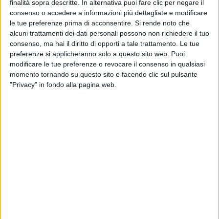
finalità sopra descritte. In alternativa puoi fare clic per negare il
consenso o accedere a informazioni più dettagliate e modificare
le tue preferenze prima di acconsentire.
Si rende noto che
alcuni trattamenti dei dati personali possono non richiedere il tuo
consenso, ma hai il diritto di opporti a tale trattamento. Le tue
La società di brokeraggio internazionale Iyc ha
preferenze si applicheranno solo a questo sito web. Puoi
modificare le tue preferenze o revocare il consenso in qualsiasi
concluso la vendita di Scudo, un Azimut Grande
momento tornando su questo sito e facendo clic sul pulsante
27M consegnato dal cantiere italiano nel 2023.
"Privacy" in fondo alla pagina web.
L’operazione è stata condotta dal sales consultant
Andrea Gallazzi, che ha curato gli interessi della
parte venditrice in ogni fase della trattativa.
Lungo 26,78 metri e precedentemente noto con il
nome di Catalina, Scudo – spiega la società Iyc –
rappresenta uno dei modelli più apprezzati della
flotta Azimut considerato che la serie cui
appartiene conta quasi cento esemplari. Gli esterni
sono stati disegnati da Stefano Righini mentre
l’architettura navale è stata sviluppata dallo studio
P.L.A.N.A Design di Pierluigi Ausonio, in