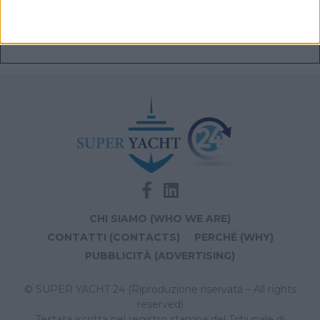
Navis Marine apre la sede di Monaco dedicata a
vendita e brokerage
CHI SIAMO (WHO WE ARE)
CONTATTI (CONTACTS)
PERCHÉ (WHY)
PUBBLICITÀ (ADVERTISING)
© SUPER YACHT 24 (Riproduzione riservata – All rights
reserved)
Testata iscritta nel registro stampa del Tribunale di