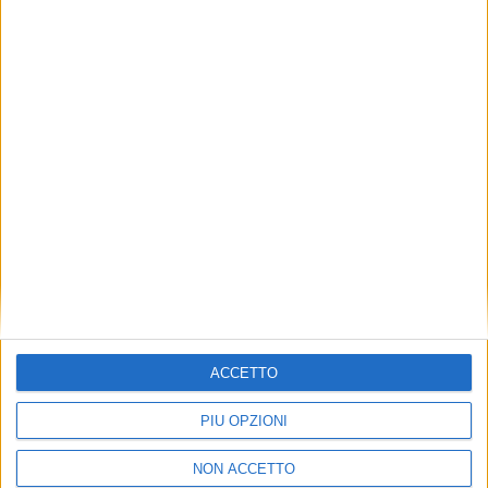
dedicati per un equipaggio composto da tre
membri.
ISCRIVITI ALLA
NEWSLETTER GRATUITA DI
SUPER YACHT 24
SUPER YACHT 24 È ANCHE SU
WHATSAPP:
BASTA CLICCARE QUI PER
ISCRIVERSI AL CANALE
ED ESSERE SEMPRE
AGGIORNATI
ACCETTO
PIÙ OPZIONI
NON ACCETTO