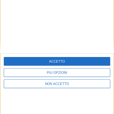
3 AGOSTO 2026
Fincantieri fa team building a vela
con Doers on Board
ACCETTO
PIÙ OPZIONI
NON ACCETTO
VIDEO