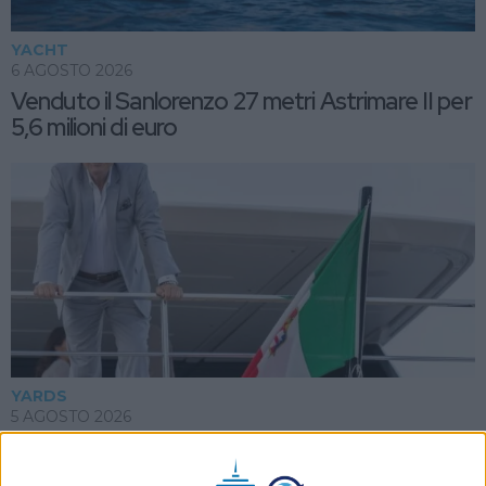
YACHT
6 AGOSTO 2026
Venduto il Sanlorenzo 27 metri Astrimare II per
5,6 milioni di euro
YARDS
5 AGOSTO 2026
Altra lettera di Anastassov ai dipendenti di
Ferretti Group: “Dobbiamo essere i più