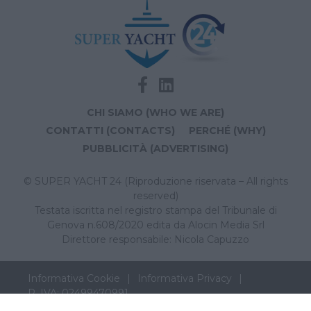
CHI SIAMO (WHO WE ARE)
CONTATTI (CONTACTS)
PERCHÉ (WHY)
PUBBLICITÀ (ADVERTISING)
© SUPER YACHT 24 (Riproduzione riservata – All rights
reserved)
Testata iscritta nel registro stampa del Tribunale di
Genova n.608/2020 edita da Alocin Media Srl
Direttore responsabile: Nicola Capuzzo
Informativa Cookie
Informativa Privacy
P. IVA: 02499470991