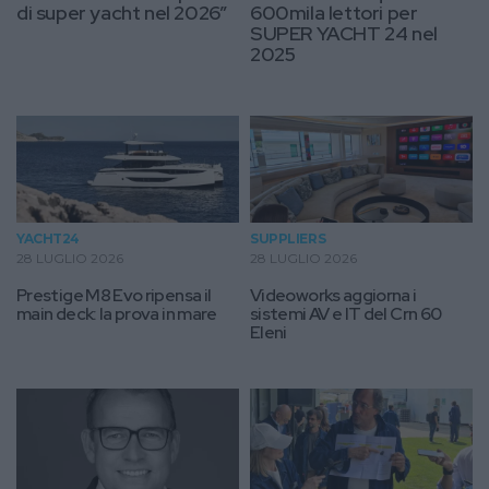
di super yacht nel 2026”
600mila lettori per
SUPER YACHT 24 nel
2025
YACHT24
SUPPLIERS
28 LUGLIO 2026
28 LUGLIO 2026
Prestige M8 Evo ripensa il
Videoworks aggiorna i
main deck: la prova in mare
sistemi AV e IT del Crn 60
Eleni