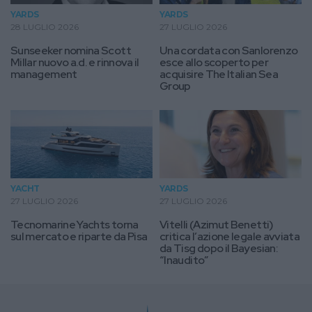
YARDS
YARDS
28 LUGLIO 2026
27 LUGLIO 2026
Sunseeker nomina Scott
Una cordata con Sanlorenzo
Millar nuovo a.d. e rinnova il
esce allo scoperto per
management
acquisire The Italian Sea
Group
YACHT
YARDS
27 LUGLIO 2026
27 LUGLIO 2026
Tecnomarine Yachts torna
Vitelli (Azimut Benetti)
sul mercato e riparte da Pisa
critica l’azione legale avviata
da Tisg dopo il Bayesian:
“Inaudito”