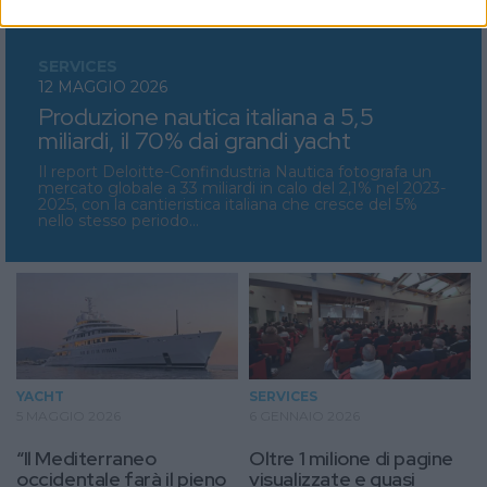
SERVICES
12 MAGGIO 2026
Produzione nautica italiana a 5,5
miliardi, il 70% dai grandi yacht
Il report Deloitte-Confindustria Nautica fotografa un
mercato globale a 33 miliardi in calo del 2,1% nel 2023-
2025, con la cantieristica italiana che cresce del 5%
nello stesso periodo…
YACHT
SERVICES
5 MAGGIO 2026
6 GENNAIO 2026
“Il Mediterraneo
Oltre 1 milione di pagine
occidentale farà il pieno
visualizzate e quasi