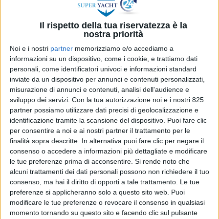
innovativi”
Il rispetto della tua riservatezza è la
nostra priorità
Noi e i nostri
partner
memorizziamo e/o accediamo a
informazioni su un dispositivo, come i cookie, e trattiamo dati
personali, come identificatori univoci e informazioni standard
inviate da un dispositivo per annunci e contenuti personalizzati,
misurazione di annunci e contenuti, analisi dell'audience e
sviluppo dei servizi.
Con la tua autorizzazione noi e i nostri 825
partner possiamo utilizzare dati precisi di geolocalizzazione e
identificazione tramite la scansione del dispositivo. Puoi fare clic
YARDS
per consentire a noi e ai nostri partner il trattamento per le
5 AGOSTO 2026
finalità sopra descritte. In alternativa puoi fare clic per negare il
De Wave spinge sullo yachting con
consenso o accedere a informazioni più dettagliate e modificare
investimenti a Villesse e 150 assunzioni
le tue preferenze prima di acconsentire.
Si rende noto che
alcuni trattamenti dei dati personali possono non richiedere il tuo
consenso, ma hai il diritto di opporti a tale trattamento. Le tue
ULTIME NOTIZIE
preferenze si applicheranno solo a questo sito web. Puoi
modificare le tue preferenze o revocare il consenso in qualsiasi
momento tornando su questo sito e facendo clic sul pulsante
YACHT