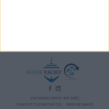
A+T Instruments presenta il nuovo display grafico
HFD5
Videoworks aggiorna i sistemi AV e IT del Crn 60 Eleni
Navis Marine apre la sede di Monaco dedicata a
vendita e brokerage
CHI SIAMO (WHO WE ARE)
CONTATTI (CONTACTS)
PERCHÉ (WHY)