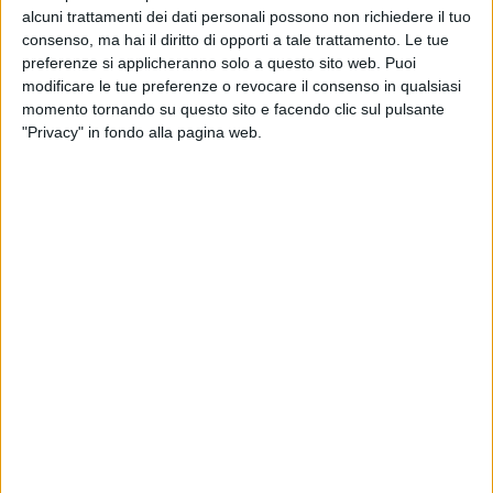
alcuni trattamenti dei dati personali possono non richiedere il tuo
consenso, ma hai il diritto di opporti a tale trattamento. Le tue
preferenze si applicheranno solo a questo sito web. Puoi
modificare le tue preferenze o revocare il consenso in qualsiasi
momento tornando su questo sito e facendo clic sul pulsante
"Privacy" in fondo alla pagina web.
Il superyacht Legacy, un’imbarcazione di 28,93
metri del cantiere Sanlorenzo è stato venduto in
una transazione che ha visto Tony Lazzara di Fgi
Yacht Group introdurre l’acquirente e Ariel
Taubas di Sanlorenzo Americas rappresentare il
venditore.
Costruito interamente in composito, con scafo e
sovrastruttura in vetroresina, lo yacht ha
un’architettura navale sviluppata all’interno del
comparto tecnico del cantiere, mentre le linee
esterne – caratterizzate da un’estetica
contemporanea ed equilibrata – sono firmate dallo