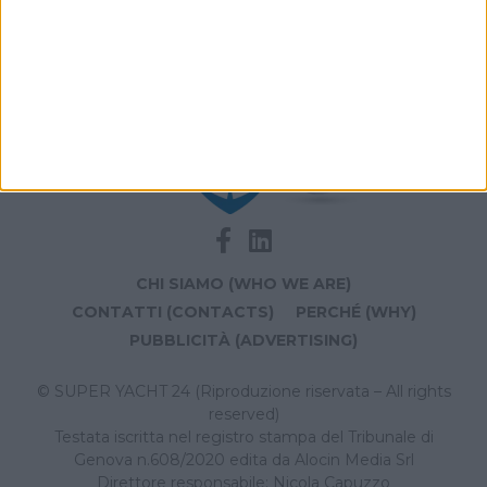
GranSport
CHI SIAMO (WHO WE ARE)
CONTATTI (CONTACTS)
PERCHÉ (WHY)
PUBBLICITÀ (ADVERTISING)
© SUPER YACHT 24 (Riproduzione riservata – All rights
reserved)
Testata iscritta nel registro stampa del Tribunale di
Genova n.608/2020 edita da Alocin Media Srl
Direttore responsabile: Nicola Capuzzo