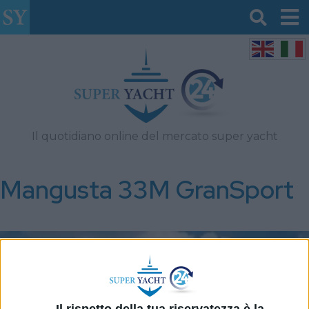
Il quotidiano online del mercato super yacht
Mangusta 33M GranSport
Il rispetto della tua riservatezza è la