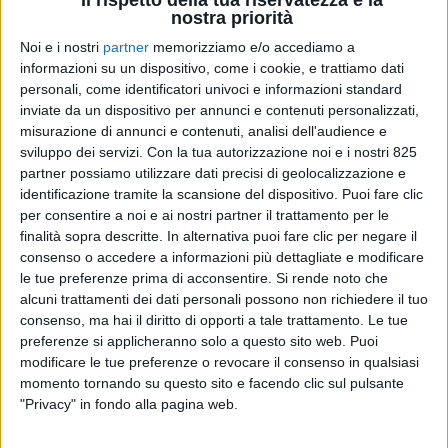
nostra priorità
Noi e i nostri
partner
memorizziamo e/o accediamo a
informazioni su un dispositivo, come i cookie, e trattiamo dati
personali, come identificatori univoci e informazioni standard
inviate da un dispositivo per annunci e contenuti personalizzati,
misurazione di annunci e contenuti, analisi dell'audience e
sviluppo dei servizi.
Con la tua autorizzazione noi e i nostri 825
partner possiamo utilizzare dati precisi di geolocalizzazione e
identificazione tramite la scansione del dispositivo. Puoi fare clic
per consentire a noi e ai nostri partner il trattamento per le
finalità sopra descritte. In alternativa puoi fare clic per negare il
YACHT
8 GIUGNO 2026
consenso o accedere a informazioni più dettagliate e modificare
Cambio di armatore per il
le tue preferenze prima di acconsentire.
Si rende noto che
alcuni trattamenti dei dati personali possono non richiedere il tuo
Mangusta GranSport Yesenia
consenso, ma hai il diritto di opporti a tale trattamento. Le tue
preferenze si applicheranno solo a questo sito web. Puoi
di 33 metri
modificare le tue preferenze o revocare il consenso in qualsiasi
momento tornando su questo sito e facendo clic sul pulsante
"Privacy" in fondo alla pagina web.