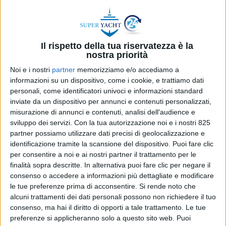
Il rispetto della tua riservatezza è la
nostra priorità
Noi e i nostri
partner
memorizziamo e/o accediamo a
informazioni su un dispositivo, come i cookie, e trattiamo dati
personali, come identificatori univoci e informazioni standard
inviate da un dispositivo per annunci e contenuti personalizzati,
YACHT
22 LUGLIO 2026
misurazione di annunci e contenuti, analisi dell'audience e
Il tribunale di Francoforte
sviluppo dei servizi.
Con la tua autorizzazione noi e i nostri 825
partner possiamo utilizzare dati precisi di geolocalizzazione e
sblocca il superyacht Dilbar: la
identificazione tramite la scansione del dispositivo. Puoi fare clic
per consentire a noi e ai nostri partner il trattamento per le
sentenza e le ricadute per
finalità sopra descritte. In alternativa puoi fare clic per negare il
l’Italia
consenso o accedere a informazioni più dettagliate e modificare
le tue preferenze prima di acconsentire.
Si rende noto che
alcuni trattamenti dei dati personali possono non richiedere il tuo
consenso, ma hai il diritto di opporti a tale trattamento. Le tue
preferenze si applicheranno solo a questo sito web. Puoi