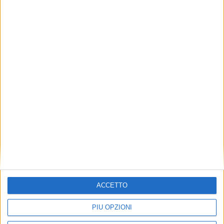
YACHT
2 MARZO 2022
Primo sequestro in Europa per il superyacht di
un oligarca russo
ISCRIVITI ALLA NEWSLETTER
ISCRIVITI
Dichiaro di aver letto e compreso l'informativa sulla privacy e di
ACCETTO
dare il mio consenso alla ricezione di promozioni commerciali
ed informative.
Vedi POLITICA SULLA PRIVACY.
PIÙ OPZIONI