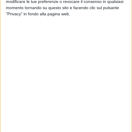
modificare le tue preferenze o revocare il consenso in qualsiasi
momento tornando su questo sito e facendo clic sul pulsante
"Privacy" in fondo alla pagina web.
YACHT
4 MARZO 2022
La Francia detiene lo yacht Amore Vero; la
Germania nega il sequestro del Dilbar