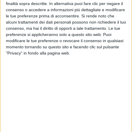
finalità sopra descritte. In alternativa puoi fare clic per negare il
consenso o accedere a informazioni più dettagliate e modificare
le tue preferenze prima di acconsentire.
Si rende noto che
alcuni trattamenti dei dati personali possono non richiedere il tuo
consenso, ma hai il diritto di opporti a tale trattamento. Le tue
preferenze si applicheranno solo a questo sito web. Puoi
modificare le tue preferenze o revocare il consenso in qualsiasi
momento tornando su questo sito e facendo clic sul pulsante
"Privacy" in fondo alla pagina web.
YACHT
2 OTTOBRE 2025
Ulissya, la nuova frontiera del vivere sul mare
(su uno yacht da 320 metri)