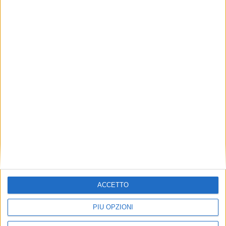
YACHT
8 OTTOBRE 2024
Interni italiani per il 57 metri Project
Setteesettanta di Heesen Yachts
ACCETTO
PIÙ OPZIONI