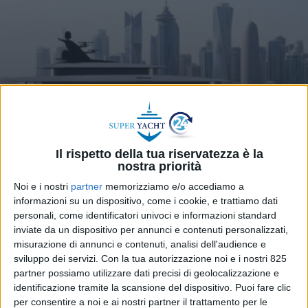
Il rispetto della tua riservatezza è la
nostra priorità
YACHT
5 GIUGNO 2026
Noi e i nostri
partner
memorizziamo e/o accediamo a
M80: nuovo concept di
informazioni su un dispositivo, come i cookie, e trattiamo dati
explorer yacht firmato Marco
personali, come identificatori univoci e informazioni standard
inviate da un dispositivo per annunci e contenuti personalizzati,
Ferrari
misurazione di annunci e contenuti, analisi dell'audience e
sviluppo dei servizi.
Con la tua autorizzazione noi e i nostri 825
partner possiamo utilizzare dati precisi di geolocalizzazione e
identificazione tramite la scansione del dispositivo. Puoi fare clic
per consentire a noi e ai nostri partner il trattamento per le