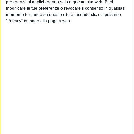
preferenze si applicheranno solo a questo sito web. Puoi
all’importazione il
servizi per superyacht a Cala
modificare le tue preferenze o revocare il consenso in qualsiasi
trasferimento nella UE dello
del Forte
yacht per i nuovi residenti
momento tornando su questo sito e facendo clic sul pulsante
"Privacy" in fondo alla pagina web.
INTERVISTE
SERVICES
26 GIUGNO 2026
25 GIUGNO 2026
Hard Glass: “Il vetro si sta
Art. 26-ter, Signorelli
avvicinando al limite
(Udicer): “Occorre
tecnologico”
distinguere tra dibattito e
dato giuridico”
SUPPLIERS
YACHT24