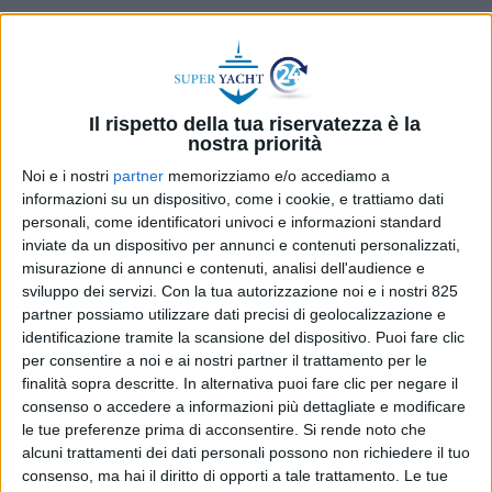
Il rispetto della tua riservatezza è la
nostra priorità
YARDS
SERVICES
Noi e i nostri
partner
memorizziamo e/o accediamo a
30 GIUGNO 2026
29 GIUGNO 2026
informazioni su un dispositivo, come i cookie, e trattiamo dati
Alleanza Sanlorenzo – Byd
Equipaggi, certificazioni e
personali, come identificatori univoci e informazioni standard
Energy Storage per le
fisco: cosa cambia davvero
inviate da un dispositivo per annunci e contenuti personalizzati,
batterie sugli yacht del
con la Legge 70/2026
futuro
misurazione di annunci e contenuti, analisi dell'audience e
sviluppo dei servizi.
Con la tua autorizzazione noi e i nostri 825
partner possiamo utilizzare dati precisi di geolocalizzazione e
identificazione tramite la scansione del dispositivo. Puoi fare clic
per consentire a noi e ai nostri partner il trattamento per le
finalità sopra descritte. In alternativa puoi fare clic per negare il
consenso o accedere a informazioni più dettagliate e modificare
le tue preferenze prima di acconsentire.
Si rende noto che
SERVICES
MARINA
29 GIUGNO 2026
29 GIUGNO 2026
alcuni trattamenti dei dati personali possono non richiedere il tuo
consenso, ma hai il diritto di opporti a tale trattamento. Le tue
Esente dall’Iva
Inaugurato nuovo hub di