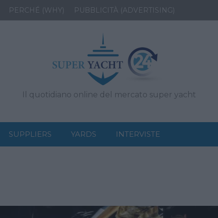
PERCHÉ (WHY)
PUBBLICITÀ (ADVERTISING)
Il quotidiano online del mercato super yacht
SUPPLIERS
YARDS
INTERVISTE