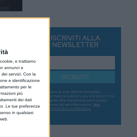
ISCRIVITI ALLA
NEWSLETTER
ità
ookie, e trattiamo
per annunci e
dei servizi.
Con la
ISCRIVITI
ione e identificazione
trattamento per le
Dichiaro di aver letto e compreso
ormazioni più
l'informativa sulla privacy e di dare il mio
attamenti dei dati
consenso alla ricezione di promozioni
commerciali ed informative.
Vedi
nto. Le tue preferenze
POLITICA SULLA PRIVACY.
senso in qualsiasi
 web.