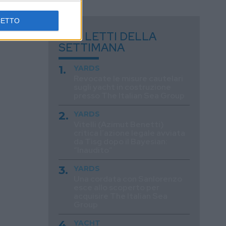
CETTO
I PIÙ LETTI DELLA
SETTIMANA
YARDS
Revocate le misure cautelari
sugli yacht in costruzione
presso The Italian Sea Group
YARDS
Vitelli (Azimut Benetti)
critica l’azione legale avviata
da Tisg dopo il Bayesian:
“Inaudito”
YARDS
Una cordata con Sanlorenzo
esce allo scoperto per
acquisire The Italian Sea
Group
YACHT