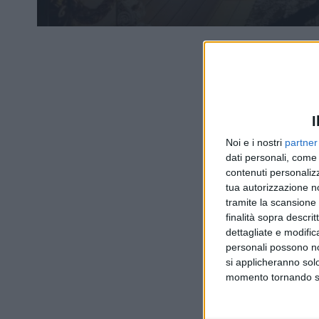
I
Noi e i nostri
partner
dati personali, come 
contenuti personalizz
tua autorizzazione no
tramite la scansione d
finalità sopra descri
dettagliate e modific
personali possono non
si applicheranno sol
momento tornando su 