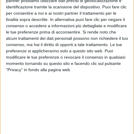
partner possiamo utilizzare dati precisi di geolocalizzazione e
identificazione tramite la scansione del dispositivo. Puoi fare clic
per consentire a noi e ai nostri partner il trattamento per le
finalità sopra descritte. In alternativa puoi fare clic per negare il
consenso o accedere a informazioni più dettagliate e modificare
le tue preferenze prima di acconsentire.
Si rende noto che
alcuni trattamenti dei dati personali possono non richiedere il tuo
A tre mesi dalla presentazione del progetto,
consenso, ma hai il diritto di opporti a tale trattamento. Le tue
Tureddi Yachts ha annunciato la vendita della
preferenze si applicheranno solo a questo sito web. Puoi
terza unità del nuovo TD64, modello di 64 piedi
modificare le tue preferenze o revocare il consenso in qualsiasi
che rappresenta il più compatto della gamma del
momento tornando su questo sito e facendo clic sul pulsante
cantiere. L’imbarcazione è stata acquistata da un
"Privacy" in fondo alla pagina web.
armatore del Nord Europa attraverso Richard
Cottrell, Uk sales director di Tureddi Yachts. Lo
yacht è pensato per coniugare autonomia di
navigazione, vivibilità a bordo e possibilità di
personalizzazione. Come per gli altri modelli del
cantiere, l’armatore ha potuto intervenire su
diversi aspetti della configurazione per adattare
l’imbarcazione alle proprie esigenze. Con il TD64 il
cantiere punta a estendere la propria gamma a