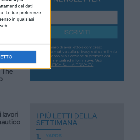
 yacht
attamenti dei dati
nto. Le tue preferenze
senso in qualsiasi
 web.
ISCRIVITI
Dichiaro di aver letto e compreso
l'informativa sulla privacy e di dare il mio
consenso alla ricezione di promozioni
CETTO
commerciali ed informative.
Vedi
mo
POLITICA SULLA PRIVACY.
i The
p
i lavori
I PIÙ LETTI DELLA
nautico
SETTIMANA
YARDS