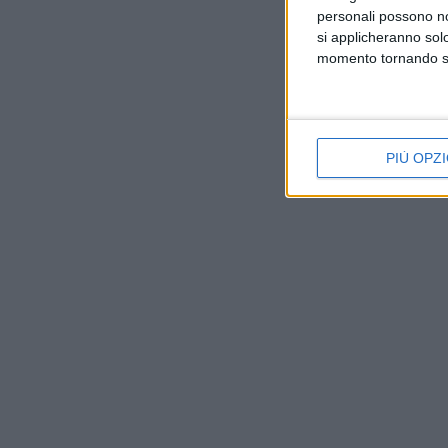
personali possono non
si applicheranno sol
momento tornando su 
PIÙ OPZI