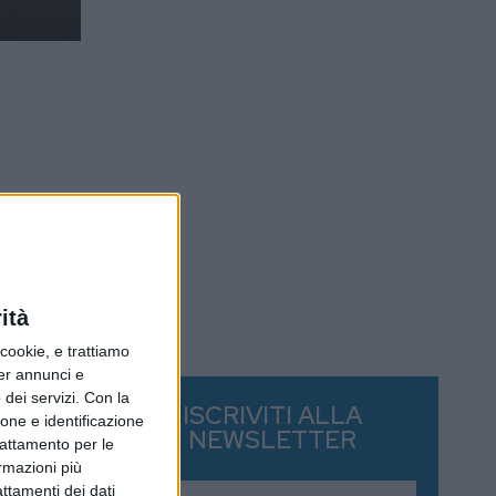
ità
ookie, e trattiamo
per annunci e
dei servizi.
Con la
ISCRIVITI ALLA
ione e identificazione
NEWSLETTER
trattamento per le
ormazioni più
attamenti dei dati