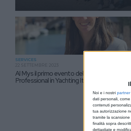
SERVICES
22 SETTEMBRE 2023
Al Mys il primo evento della Young
Professional in Yachting Italy
I
Noi e i nostri
partner
dati personali, come 
contenuti personalizz
tua autorizzazione no
tramite la scansione d
finalità sopra descri
dettagliate e modific