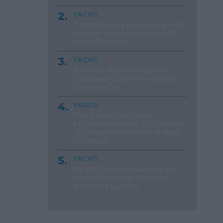
YACHT
Tureddi entra nei mega yacht
custom: venduto il primo 52
metri Stil Novo
YACHT
Antonini Navi consegna il
crossover custom in acciaio
Seamore 34
YARDS
The Italian Sea Group
affonda nei conti 2025: ricavi
-27% e perdita netta di quasi
171 milioni
YACHT
Lo scafo di un nuovo mega
yacht Benetti di 80 metri
arrivato a Livorno