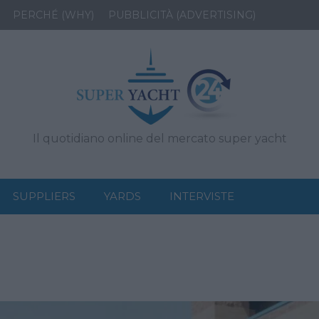
PERCHÉ (WHY)
PUBBLICITÀ (ADVERTISING)
Il quotidiano online del mercato super yacht
SUPPLIERS
YARDS
INTERVISTE