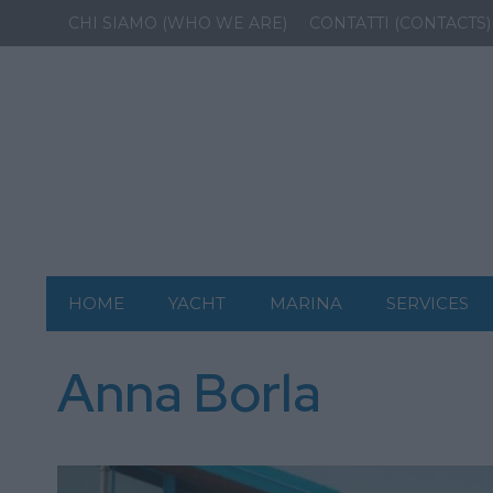
CHI SIAMO (WHO WE ARE)
CONTATTI (CONTACTS)
HOME
YACHT
MARINA
SERVICES
Anna Borla