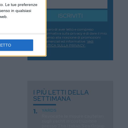
nto. Le tue preferenze
senso in qualsiasi
ISCRIVITI
 web.
Dichiaro di aver letto e compreso
l'informativa sulla privacy e di dare il mio
consenso alla ricezione di promozioni
commerciali ed informative.
Vedi
CETTO
POLITICA SULLA PRIVACY.
I PIÙ LETTI DELLA
SETTIMANA
YARDS
Revocate le misure cautelari
sugli yacht in costruzione
presso The Italian Sea Group