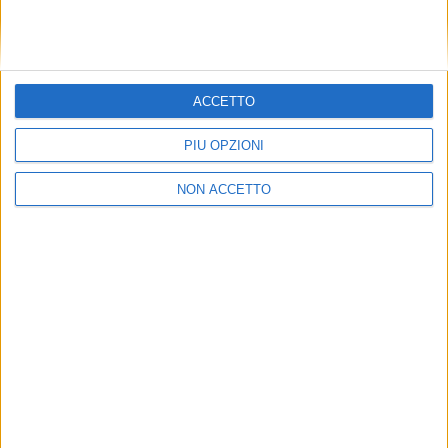
CLICCA QUI
PER ISCRIVERTI ALLA NEWSLETTER
GRATUITA DI SUPER YACHT 24
ACCETTO
PIÙ OPZIONI
NON ACCETTO