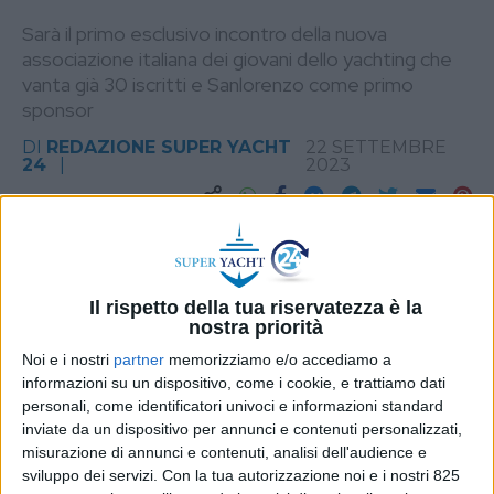
Sarà il primo esclusivo incontro della nuova
associazione italiana dei giovani dello yachting che
vanta già 30 iscritti e Sanlorenzo come primo
sponsor
DI
REDAZIONE SUPER YACHT
22 SETTEMBRE
24
2023
STAMPA
Il rispetto della tua riservatezza è la
nostra priorità
Noi e i nostri
partner
memorizziamo e/o accediamo a
informazioni su un dispositivo, come i cookie, e trattiamo dati
personali, come identificatori univoci e informazioni standard
inviate da un dispositivo per annunci e contenuti personalizzati,
misurazione di annunci e contenuti, analisi dell'audience e
sviluppo dei servizi.
Con la tua autorizzazione noi e i nostri 825