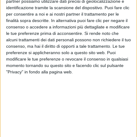
partner possiamo utilizzare dati precisi di geolocalizzazione e
identificazione tramite la scansione del dispositivo. Puoi fare clic
per consentire a noi e ai nostri partner il trattamento per le
finalità sopra descritte. In alternativa puoi fare clic per negare il
consenso o accedere a informazioni più dettagliate e modificare
le tue preferenze prima di acconsentire.
Si rende noto che
alcuni trattamenti dei dati personali possono non richiedere il tuo
consenso, ma hai il diritto di opporti a tale trattamento. Le tue
preferenze si applicheranno solo a questo sito web. Puoi
modificare le tue preferenze o revocare il consenso in qualsiasi
momento tornando su questo sito e facendo clic sul pulsante
"Privacy" in fondo alla pagina web.
E’ stata recentemente costituita la sezione italiana
della Ypy – Young Professional in Yachting,
l’associazione internazionale fondata a Fort
Lauderdale che dal 2009 riunisce i giovani
professionisti della nautica per supportarne lo
sviluppo professionale.