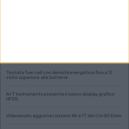
informative.
Vedi POLITICA SULLA PRIVACY.
MARKET REPORT
SEA.AI addestra l’IA per il rilevamento degli oggetti
sommersi in Antartide
Testata fuel cell con densità energetica fino a 12
volte superiore alle batterie
A+T Instruments presenta il nuovo display grafico
HFD5
Videoworks aggiorna i sistemi AV e IT del Crn 60 Eleni