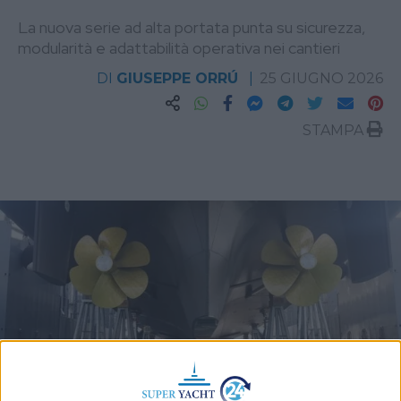
La nuova serie ad alta portata punta su sicurezza,
modularità e adattabilità operativa nei cantieri
DI
GIUSEPPE ORRÚ
25 GIUGNO 2026
STAMPA