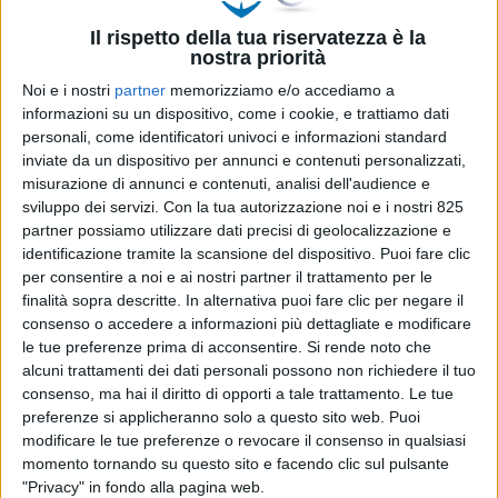
Il rispetto della tua riservatezza è la
nostra priorità
Noi e i nostri
partner
memorizziamo e/o accediamo a
informazioni su un dispositivo, come i cookie, e trattiamo dati
personali, come identificatori univoci e informazioni standard
Nel comparto della movimentazione e del
inviate da un dispositivo per annunci e contenuti personalizzati,
rimessaggio delle grandi unità da diporto, la
misurazione di annunci e contenuti, analisi dell'audience e
gestione dei carichi a terra rappresenta un aspetto
sviluppo dei servizi.
Con la tua autorizzazione noi e i nostri 825
sempre più rilevante. L’aumento delle dimensioni
partner possiamo utilizzare dati precisi di geolocalizzazione e
delle imbarcazioni a motore e la crescente
identificazione tramite la scansione del dispositivo. Puoi fare clic
per consentire a noi e ai nostri partner il trattamento per le
diffusione dei mega yacht impongono infatti
finalità sopra descritte. In alternativa puoi fare clic per negare il
attrezzature in grado di garantire elevati standard
consenso o accedere a informazioni più dettagliate e modificare
di sicurezza, rapidità operativa e capacità di
le tue preferenze prima di acconsentire.
Si rende noto che
adattamento alle diverse geometrie degli scafi. In
alcuni trattamenti dei dati personali possono non richiedere il tuo
questo contesto Navaltecnosud amplia la propria
consenso, ma hai il diritto di opporti a tale trattamento. Le tue
offerta dedicata alla cantieristica introducendo
preferenze si applicheranno solo a questo sito web. Puoi
una nuova linea di cavalletti e supporti ad alta
modificare le tue preferenze o revocare il consenso in qualsiasi
momento tornando su questo sito e facendo clic sul pulsante
portata destinati alle operazioni di alaggio, varo,
"Privacy" in fondo alla pagina web.
manutenzione e rimessaggio di grandi imbarcazioni