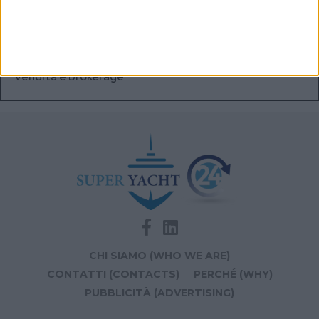
Videoworks aggiorna i sistemi AV e IT del Crn 60 Eleni
Navis Marine apre la sede di Monaco dedicata a
vendita e brokerage
CHI SIAMO (WHO WE ARE)
CONTATTI (CONTACTS)
PERCHÉ (WHY)
PUBBLICITÀ (ADVERTISING)