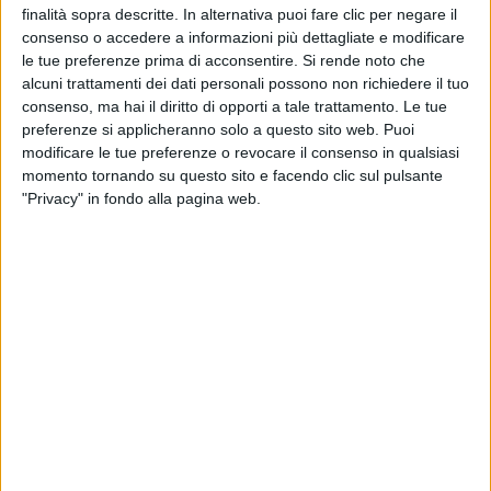
finalità sopra descritte. In alternativa puoi fare clic per negare il
consenso o accedere a informazioni più dettagliate e modificare
le tue preferenze prima di acconsentire.
Si rende noto che
alcuni trattamenti dei dati personali possono non richiedere il tuo
consenso, ma hai il diritto di opporti a tale trattamento. Le tue
preferenze si applicheranno solo a questo sito web. Puoi
modificare le tue preferenze o revocare il consenso in qualsiasi
Il gruppo automobilistico Volkswagen ha
momento tornando su questo sito e facendo clic sul pulsante
raggiunto un accordo per la vendita di una quota
"Privacy" in fondo alla pagina web.
di maggioranza della sua storica divisione di motori
diesel, Everllence, precedentemente nota come
Man Energy Solutions, al colosso americano del
private equity Bain Capital.
Everllence, in precedenza una divisione di Man SE,
affonda le sue radici agli albori dell’industria
siderurgica della Ruhr, ma la sua storia
ingegneristica è incentrata in Baviera. Lo
stabilimento Man di Augusta sponsorizzò gli
esperimenti di Rudolf Diesel alla fine del 1890,