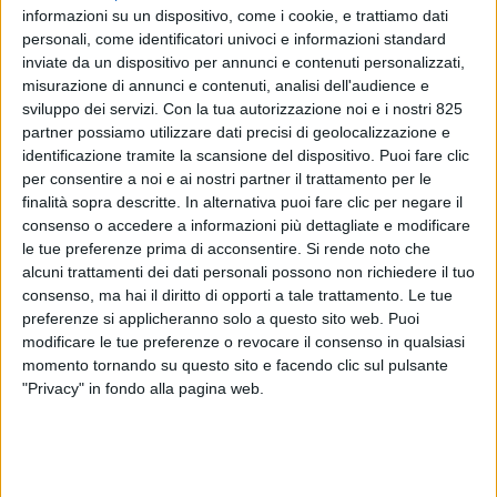
informazioni su un dispositivo, come i cookie, e trattiamo dati
personali, come identificatori univoci e informazioni standard
inviate da un dispositivo per annunci e contenuti personalizzati,
misurazione di annunci e contenuti, analisi dell'audience e
sviluppo dei servizi.
Con la tua autorizzazione noi e i nostri 825
partner possiamo utilizzare dati precisi di geolocalizzazione e
identificazione tramite la scansione del dispositivo. Puoi fare clic
SERVICES
1 MAGGIO 2026
per consentire a noi e ai nostri partner il trattamento per le
finalità sopra descritte. In alternativa puoi fare clic per negare il
Approvata la legge
consenso o accedere a informazioni più dettagliate e modificare
‘Valorizzazione Mare’, novità
le tue preferenze prima di acconsentire.
Si rende noto che
anche per i charter di yacht
alcuni trattamenti dei dati personali possono non richiedere il tuo
consenso, ma hai il diritto di opporti a tale trattamento. Le tue
preferenze si applicheranno solo a questo sito web. Puoi
modificare le tue preferenze o revocare il consenso in qualsiasi
ISCRIVITI ALLA NEWSLETTER
momento tornando su questo sito e facendo clic sul pulsante
"Privacy" in fondo alla pagina web.
ISCRIVITI