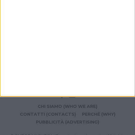
metri arrivato a Livorno
YACHT
Venduto per 15,15 milioni di euro il 50 metri di Isa
Yachts Liberty
CHI SIAMO (WHO WE ARE)
CONTATTI (CONTACTS)
PERCHÉ (WHY)
PUBBLICITÀ (ADVERTISING)