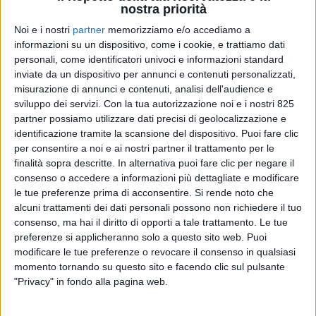
nostra priorità
Noi e i nostri
partner
memorizziamo e/o accediamo a
informazioni su un dispositivo, come i cookie, e trattiamo dati
personali, come identificatori univoci e informazioni standard
inviate da un dispositivo per annunci e contenuti personalizzati,
misurazione di annunci e contenuti, analisi dell'audience e
sviluppo dei servizi.
Con la tua autorizzazione noi e i nostri 825
partner possiamo utilizzare dati precisi di geolocalizzazione e
identificazione tramite la scansione del dispositivo. Puoi fare clic
per consentire a noi e ai nostri partner il trattamento per le
finalità sopra descritte. In alternativa puoi fare clic per negare il
consenso o accedere a informazioni più dettagliate e modificare
YACHT
16 GIUGNO 2026
le tue preferenze prima di acconsentire.
Si rende noto che
Doppio varo per Next Yacht
alcuni trattamenti dei dati personali possono non richiedere il tuo
con Maiora 36 Exuma e Ab
consenso, ma hai il diritto di opporti a tale trattamento. Le tue
preferenze si applicheranno solo a questo sito web. Puoi
130
modificare le tue preferenze o revocare il consenso in qualsiasi
momento tornando su questo sito e facendo clic sul pulsante
"Privacy" in fondo alla pagina web.