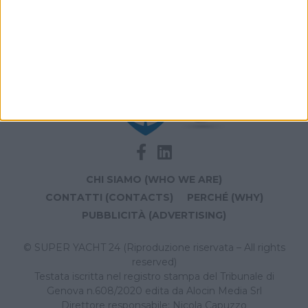
l'acquirente
CHI SIAMO (WHO WE ARE)
CONTATTI (CONTACTS)
PERCHÉ (WHY)
PUBBLICITÀ (ADVERTISING)
© SUPER YACHT 24 (Riproduzione riservata – All rights
reserved)
Testata iscritta nel registro stampa del Tribunale di
Genova n.608/2020 edita da Alocin Media Srl
Direttore responsabile: Nicola Capuzzo