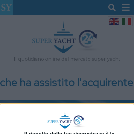
Il quotidiano online del mercato super yacht
che ha assistito l'acquirente
Il rispetto della tua riservatezza è la