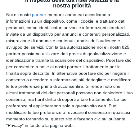
nostra priorità
Noi e i nostri
partner
memorizziamo e/o accediamo a
informazioni su un dispositivo, come i cookie, e trattiamo dati
personali, come identificatori univoci e informazioni standard
inviate da un dispositivo per annunci e contenuti personalizzati,
misurazione di annunci e contenuti, analisi dell'audience e
sviluppo dei servizi.
Con la tua autorizzazione noi e i nostri 825
partner possiamo utilizzare dati precisi di geolocalizzazione e
identificazione tramite la scansione del dispositivo. Puoi fare clic
per consentire a noi e ai nostri partner il trattamento per le
finalità sopra descritte. In alternativa puoi fare clic per negare il
consenso o accedere a informazioni più dettagliate e modificare
le tue preferenze prima di acconsentire.
Si rende noto che
YACHT
19 GIUGNO 2026
alcuni trattamenti dei dati personali possono non richiedere il tuo
Passa di mano il 55 metri
consenso, ma hai il diritto di opporti a tale trattamento. Le tue
preferenze si applicheranno solo a questo sito web. Puoi
Silver Star I di Admiral
modificare le tue preferenze o revocare il consenso in qualsiasi
momento tornando su questo sito e facendo clic sul pulsante
"Privacy" in fondo alla pagina web.