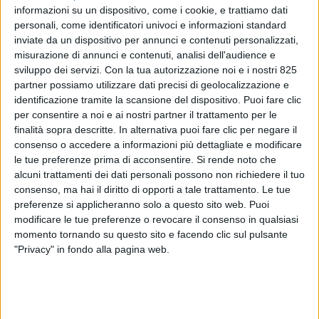
informazioni su un dispositivo, come i cookie, e trattiamo dati
personali, come identificatori univoci e informazioni standard
inviate da un dispositivo per annunci e contenuti personalizzati,
misurazione di annunci e contenuti, analisi dell'audience e
sviluppo dei servizi.
Con la tua autorizzazione noi e i nostri 825
partner possiamo utilizzare dati precisi di geolocalizzazione e
identificazione tramite la scansione del dispositivo. Puoi fare clic
YACHT24
13 MAGGIO 2026
per consentire a noi e ai nostri partner il trattamento per le
finalità sopra descritte. In alternativa puoi fare clic per negare il
Test Sirena 60: prestazioni
consenso o accedere a informazioni più dettagliate e modificare
costanti con mare
le tue preferenze prima di acconsentire.
Si rende noto che
impegnativo
alcuni trattamenti dei dati personali possono non richiedere il tuo
consenso, ma hai il diritto di opporti a tale trattamento. Le tue
preferenze si applicheranno solo a questo sito web. Puoi
modificare le tue preferenze o revocare il consenso in qualsiasi
ISCRIVITI ALLA NEWSLETTER
momento tornando su questo sito e facendo clic sul pulsante
"Privacy" in fondo alla pagina web.
ISCRIVITI