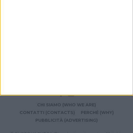
ricavi -27% e perdita netta di quasi 171 milioni
YACHT
Lo scafo di un nuovo mega yacht Benetti di 80
metri arrivato a Livorno
CHI SIAMO (WHO WE ARE)
CONTATTI (CONTACTS)
PERCHÉ (WHY)
PUBBLICITÀ (ADVERTISING)