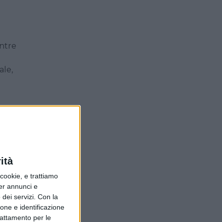
entre
l
ale,
i
e
ina
o. A
ità
e
ookie, e trattiamo
tante
per annunci e
dei servizi.
Con la
ia,
ione e identificazione
trattamento per le