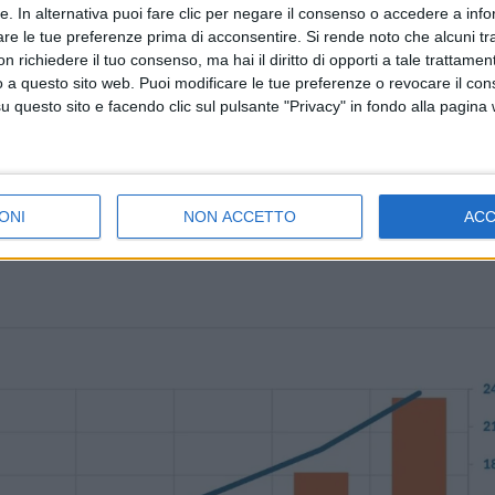
dai lunghi bagni di sole senza dover per forza raggiunger
tte. In alternativa puoi fare clic per negare il consenso o accedere a inf
lita l’accesso a tender e giochi d’acqua. La motorizzazio
are le tue preferenze prima di acconsentire.
Si rende noto che alcuni tr
scuno, con opzione 900 cv, consentendo velocità massim
 richiedere il tuo consenso, ma hai il diritto di opporti a tale trattame
a dei motori garantiscono stabilità e autonomia per crocier
o a questo sito web. Puoi modificare le tue preferenze o revocare il con
bientale.
questo sito e facendo clic sul pulsante "Privacy" in fondo alla pagina
atore delegato di Sirena Yachts – di presentare sul merca
fortunato Sirena 58. Ideale per diportisti esperti in cerc
di dimensioni gestibili, si adatta perfettamente a famiglie 
ONI
NON ACCETTO
AC
apacità di navigazione a lungo raggio senza entrare nel