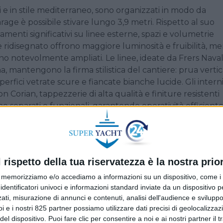
ati e in stile mediterraneo, sono organizzati in modo da
rage è possibile stivare lungo 3,9 metri.
Rispetto al suo
menti significativi su linee esterne, spazi e volumetrie
ge ridisegnato offrono maggiore luminosità e fruibilità, m
tano notevolmente ampliati. Le linee, ideate da Frers Nava
a, mantengono la firma stilistica del cantiere: prua vertic
erfici vetrate scure e fiancate bianche lucide. Gli intern
 Corian, tappezzerie di alta qualità e finiture resistenti
o separati e funzionali, garantendo operatività efficient
: master full-beam a centro barca, Vip a prua e una cab
tti singoli. Tutte le cabine offrono ampi spazi di stivaggi
l rispetto della tua riservatezza è la nostra prior
 sedute e sunpad convertibili rappresentano un’area
ottimizzato in comfort e funzionalità, con cruscotto e sedut
memorizziamo e/o accediamo a informazioni su un dispositivo, come i c
e sunpad con poggiatesta regolabile. Interessante il mon
identificatori univoci e informazioni standard inviate da un dispositivo 
ati, misurazione di annunci e contenuti, analisi dell'audience e sviluppo 
la vita di bordo, con mobile cucina, zona pranzo e timoner
i e i nostri 825 partner possiamo utilizzare dati precisi di geolocalizzaz
esca aprendo il tettuccio soft. Verso poppa, invece, la
el dispositivo. Puoi fare clic per consentire a noi e ai nostri partner il 