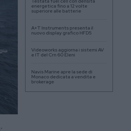
Testata fuel cell con densità
energetica fino a 12 volte
superiore alle batterie
A+T Instruments presenta il
nuovo display grafico HFD5
Videoworks aggiorna i sistemi AV
e IT del Crn 60 Eleni
Navis Marine apre la sede di
Monaco dedicata a vendita e
brokerage
”,