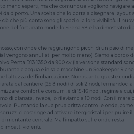
sto meno esperti, ma che comunque vogliono navigare a
da diporto. Una scelta che lo porta a disegnare layout 
iò che più conta sono gli spazi e la loro vivibilità. Il nuo
one del fortunato modello Sirena 58 e ha dimostrato di 
mosso, con onde che raggiungono picchi di un paio di met
trial vengono annullati per molto meno). Siamo a bordo d
Volvo Penta D13 1350 da 900 cv (la versione standard sono 
a carburante e acqua e in sala macchine un Seakeeper 9 ch
che l’altezza dell’imbarcazione. Nonostante queste condiz
rata dal cantiere (25,8 nodi) di soli 2 nodi, fermandoci a 
timizzare comfort e consumi, è di 15-16 nodi, regime a cui, 
o di planata, invece, lo rileviamo a 10 nodi. Con il mare d
evole. Puntando la sua prua dritta contro le onde, come
spruzzi ci costringe ad attivare i tergicristalli per pulire il
o di montante centrale. Ma l’impatto sulle onde resta
 impatti violenti.