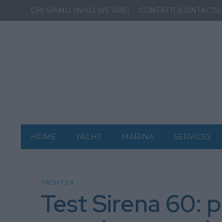
CHI SIAMO (WHO WE ARE)
CONTATTI (CONTACTS)
HOME
YACHT
MARINA
SERVICES
YACHT24
Test Sirena 60: p