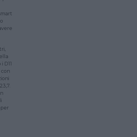
smart
vo
avere
ri,
ella
i D11
e con
ioni
23,7.
in
i
 per