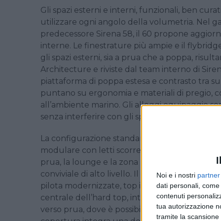
Gli spazi esterni e interni, funzionali, ben cur
utilizzare ogni angolo della volumetria. Nel ga
predecessore Sirena 58, il 60 propone aggiorna
interne. Le finestrature più ampie e il flybrid
gli spazi esterni, sia a prua che a poppa, risul
Architecture e riviste dal team interno di Siren
piattaforma di poppa estesa e contrasto tra sup
puntano su ergonomia e materiali di pregio, con
all’ambiente marino. Gli alloggi equipaggio son
senza interferire con gli spazi owner.
La configurazione standard prevede tre cabine
modulare con letti scorrevoli da doppia a due le
I
prua, la lounge e la zona pranzo esterna con
conviviale di alto livello. Il flybridge è stato 
Noi e i nostri
partner
pilota modernizzate, top in Corian per il bar 
dati personali, come 
contenuti personalizz
centrale dell’hard top, intorno al quale ruota 
tua autorizzazione no
verso prua, dove è possibile far passare aria fr
tramite la scansione d