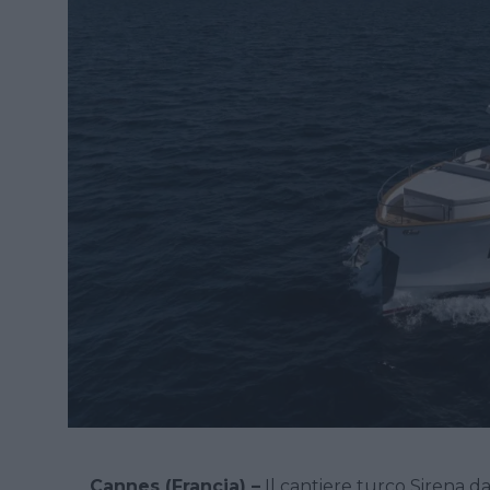
Cannes (Francia) –
Il cantiere turco Sirena d