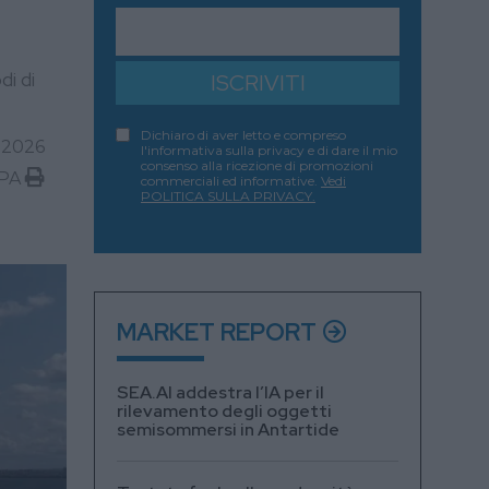
di di
ISCRIVITI
Dichiaro di aver letto e compreso
 2026
l'informativa sulla privacy e di dare il mio
consenso alla ricezione di promozioni
PA
commerciali ed informative.
Vedi
POLITICA SULLA PRIVACY.
MARKET REPORT
SEA.AI addestra l’IA per il
rilevamento degli oggetti
semisommersi in Antartide