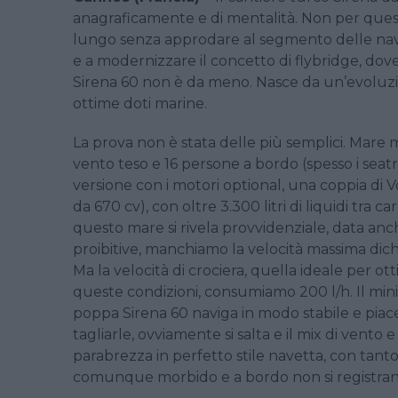
anagraficamente e di mentalità. Non per que
lungo senza approdare al segmento delle navi 
e a modernizzare il concetto di flybridge, dove c
Sirena 60 non è da meno. Nasce da un’evoluzi
ottime doti marine.
La prova non è stata delle più semplici. Mare 
vento teso e 16 persone a bordo (spesso i sea
versione con i motori optional, una coppia di 
da 670 cv), con oltre 3.300 litri di liquidi tr
questo mare si rivela provvidenziale, data an
proibitive, manchiamo la velocità massima dichia
Ma la velocità di crociera, quella ideale per ot
queste condizioni, consumiamo 200 l/h. Il minim
poppa Sirena 60 naviga in modo stabile e piac
tagliarle, ovviamente si salta e il mix di vento e 
parabrezza in perfetto stile navetta, con tant
comunque morbido e a bordo non si registrano