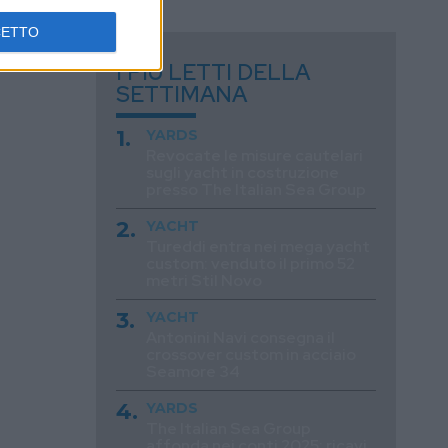
CETTO
I PIÙ LETTI DELLA
SETTIMANA
YARDS
Revocate le misure cautelari
sugli yacht in costruzione
presso The Italian Sea Group
YACHT
Tureddi entra nei mega yacht
custom: venduto il primo 52
metri Stil Novo
YACHT
Antonini Navi consegna il
crossover custom in acciaio
Seamore 34
YARDS
The Italian Sea Group
affonda nei conti 2025: ricavi