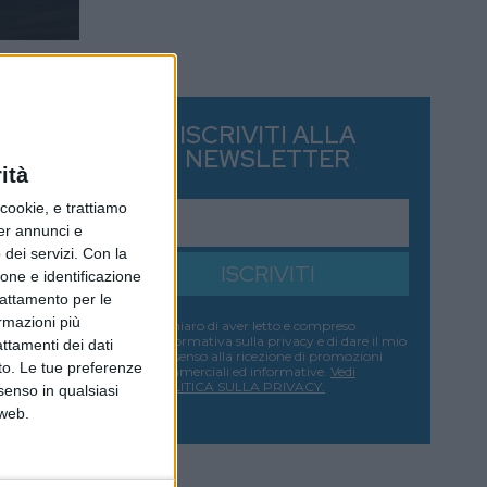
ISCRIVITI ALLA
NEWSLETTER
ità
ookie, e trattiamo
per annunci e
dei servizi.
Con la
ISCRIVITI
ione e identificazione
trattamento per le
ormazioni più
Dichiaro di aver letto e compreso
l'informativa sulla privacy e di dare il mio
attamenti dei dati
consenso alla ricezione di promozioni
nto. Le tue preferenze
commerciali ed informative.
Vedi
POLITICA SULLA PRIVACY.
senso in qualsiasi
 web.