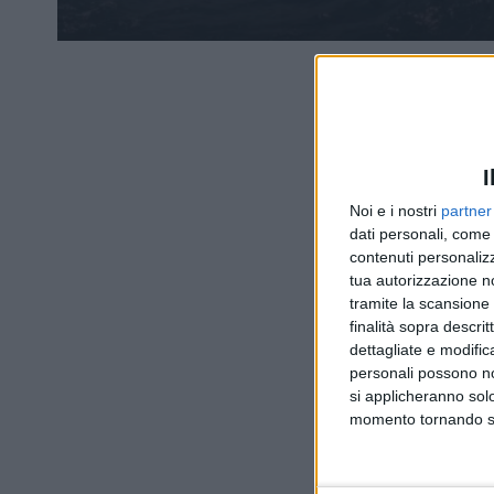
I
Noi e i nostri
partner
dati personali, come 
contenuti personalizz
tua autorizzazione no
tramite la scansione d
finalità sopra descri
dettagliate e modific
personali possono non
si applicheranno sol
momento tornando su 