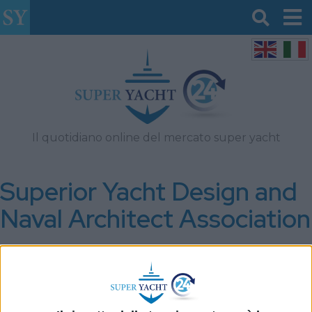
Il quotidiano online del mercato super yacht
Superior Yacht Design and
Naval Architect Association