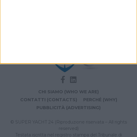
Archivio notizie di Superior Yacht Design and
Naval Architect Association
CHI SIAMO (WHO WE ARE)
CONTATTI (CONTACTS)
PERCHÉ (WHY)
PUBBLICITÀ (ADVERTISING)
© SUPER YACHT 24 (Riproduzione riservata – All rights
reserved)
Testata iscritta nel registro stampa del Tribunale di