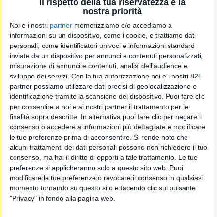
Il rispetto della tua riservatezza è la
nostra priorità
Noi e i nostri
partner
memorizziamo e/o accediamo a
informazioni su un dispositivo, come i cookie, e trattiamo dati
personali, come identificatori univoci e informazioni standard
inviate da un dispositivo per annunci e contenuti personalizzati,
misurazione di annunci e contenuti, analisi dell'audience e
sviluppo dei servizi.
Con la tua autorizzazione noi e i nostri 825
partner possiamo utilizzare dati precisi di geolocalizzazione e
identificazione tramite la scansione del dispositivo. Puoi fare clic
per consentire a noi e ai nostri partner il trattamento per le
finalità sopra descritte. In alternativa puoi fare clic per negare il
SERVICES
27 MAGGIO 2026
consenso o accedere a informazioni più dettagliate e modificare
Tanta Italia al vertice della
le tue preferenze prima di acconsentire.
Si rende noto che
alcuni trattamenti dei dati personali possono non richiedere il tuo
neonata Superior Yacht
consenso, ma hai il diritto di opporti a tale trattamento. Le tue
preferenze si applicheranno solo a questo sito web. Puoi
Design and Naval Architect
modificare le tue preferenze o revocare il consenso in qualsiasi
Association
momento tornando su questo sito e facendo clic sul pulsante
"Privacy" in fondo alla pagina web.