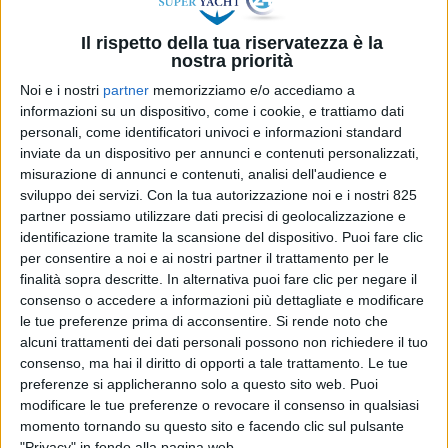
Il rispetto della tua riservatezza è la
nostra priorità
Noi e i nostri
partner
memorizziamo e/o accediamo a
informazioni su un dispositivo, come i cookie, e trattiamo dati
personali, come identificatori univoci e informazioni standard
inviate da un dispositivo per annunci e contenuti personalizzati,
misurazione di annunci e contenuti, analisi dell'audience e
sviluppo dei servizi.
Con la tua autorizzazione noi e i nostri 825
partner possiamo utilizzare dati precisi di geolocalizzazione e
identificazione tramite la scansione del dispositivo. Puoi fare clic
YACHT
17 NOVEMBRE 2025
per consentire a noi e ai nostri partner il trattamento per le
Tisg dà il via all’allestimento
finalità sopra descritte. In alternativa puoi fare clic per negare il
consenso o accedere a informazioni più dettagliate e modificare
del primo Tecnomar for
le tue preferenze prima di acconsentire.
Si rende noto che
alcuni trattamenti dei dati personali possono non richiedere il tuo
Lamborghini 101 di 30 metri
consenso, ma hai il diritto di opporti a tale trattamento. Le tue
preferenze si applicheranno solo a questo sito web. Puoi
modificare le tue preferenze o revocare il consenso in qualsiasi
momento tornando su questo sito e facendo clic sul pulsante
"Privacy" in fondo alla pagina web.