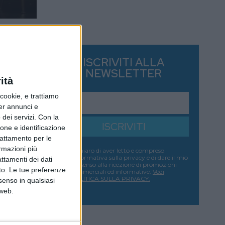
ISCRIVITI ALLA
NEWSLETTER
ità
ookie, e trattiamo
per annunci e
dei servizi.
Con la
ISCRIVITI
ione e identificazione
trattamento per le
ormazioni più
Dichiaro di aver letto e compreso
l'informativa sulla privacy e di dare il mio
attamenti dei dati
consenso alla ricezione di promozioni
nto. Le tue preferenze
commerciali ed informative.
Vedi
POLITICA SULLA PRIVACY.
senso in qualsiasi
 web.