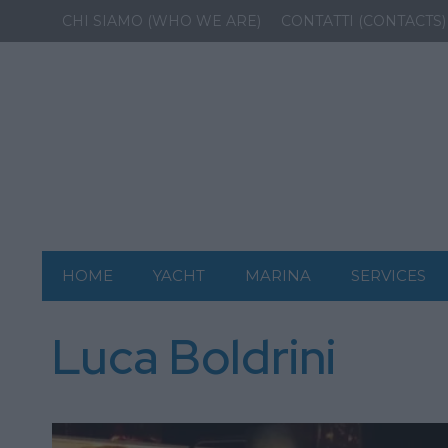
CHI SIAMO (WHO WE ARE)
CONTATTI (CONTACTS)
HOME
YACHT
MARINA
SERVICES
Luca Boldrini