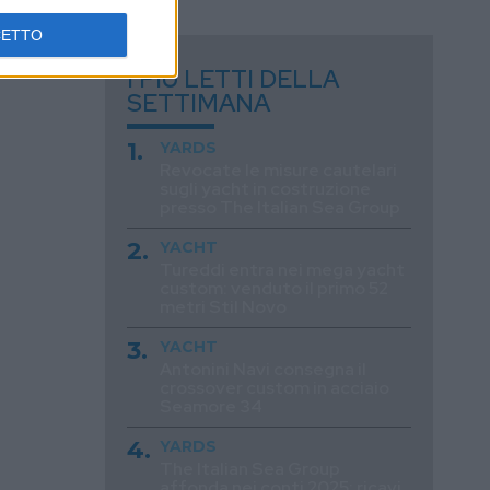
CETTO
I PIÙ LETTI DELLA
SETTIMANA
YARDS
Revocate le misure cautelari
sugli yacht in costruzione
presso The Italian Sea Group
YACHT
Tureddi entra nei mega yacht
custom: venduto il primo 52
metri Stil Novo
YACHT
Antonini Navi consegna il
crossover custom in acciaio
Seamore 34
YARDS
The Italian Sea Group
affonda nei conti 2025: ricavi