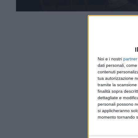
I
Noi e i nostri
partner
dati personali, come 
contenuti personalizz
tua autorizzazione no
tramite la scansione d
finalità sopra descri
dettagliate e modific
personali possono non
si applicheranno sol
momento tornando su 