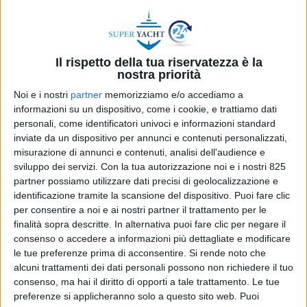
Il rispetto della tua riservatezza è la
nostra priorità
Noi e i nostri
partner
memorizziamo e/o accediamo a
informazioni su un dispositivo, come i cookie, e trattiamo dati
personali, come identificatori univoci e informazioni standard
inviate da un dispositivo per annunci e contenuti personalizzati,
misurazione di annunci e contenuti, analisi dell'audience e
sviluppo dei servizi.
Con la tua autorizzazione noi e i nostri 825
YACHT
24 APRILE 2025
partner possiamo utilizzare dati precisi di geolocalizzazione e
L’innovazione dell’EX65 di
identificazione tramite la scansione del dispositivo. Puoi fare clic
per consentire a noi e ai nostri partner il trattamento per le
Yellow Addition ridefinisce il
finalità sopra descritte. In alternativa puoi fare clic per negare il
concetto di expedition yacht
consenso o accedere a informazioni più dettagliate e modificare
le tue preferenze prima di acconsentire.
Si rende noto che
alcuni trattamenti dei dati personali possono non richiedere il tuo
consenso, ma hai il diritto di opporti a tale trattamento. Le tue
preferenze si applicheranno solo a questo sito web. Puoi