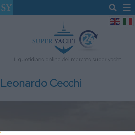
Il quotidiano online del mercato super yacht
Leonardo Cecchi