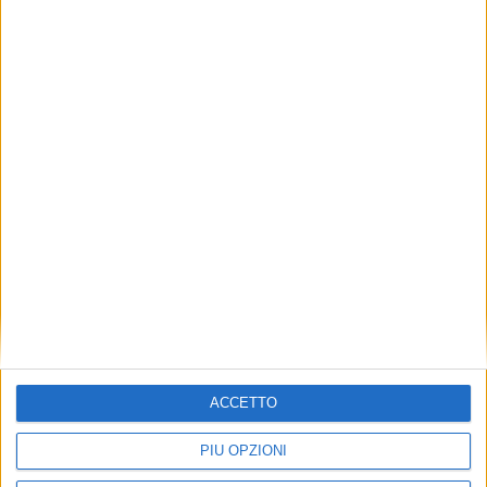
YARDS
21 SETTEMBRE 2023
A. Tureddi: “A Monaco per presentare due
linee di yacht con il nostro brand”
ISCRIVITI ALLA NEWSLETTER
ISCRIVITI
Dichiaro di aver letto e compreso l'informativa sulla privacy e di
ACCETTO
dare il mio consenso alla ricezione di promozioni commerciali
ed informative.
Vedi POLITICA SULLA PRIVACY.
PIÙ OPZIONI