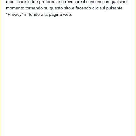
modificare le tue preferenze o revocare il consenso in qualsiasi
momento tornando su questo sito e facendo clic sul pulsante
"Privacy" in fondo alla pagina web.
YACHT
29 SETTEMBRE 2023
L’esordio a Monaco del nuovo brand Tureddi
Group con due linee di superyacht