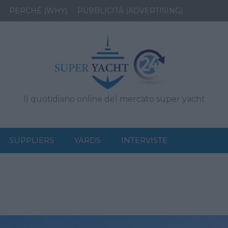
PERCHÉ (WHY)
PUBBLICITÀ (ADVERTISING)
Il quotidiano online del mercato super yacht
SUPPLIERS
YARDS
INTERVISTE