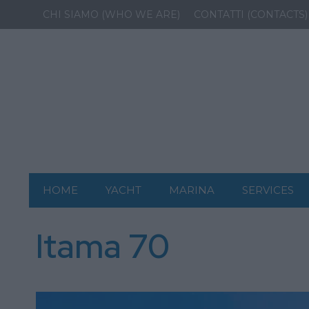
CHI SIAMO (WHO WE ARE)
CONTATTI (CONTACTS)
HOME
YACHT
MARINA
SERVICES
Itama 70