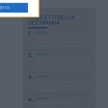
CETTO
I PIÙ LETTI DELLA
SETTIMANA
YARDS
Revocate le misure cautelari
sugli yacht in costruzione
presso The Italian Sea Group
YACHT
Tureddi entra nei mega yacht
custom: venduto il primo 52
metri Stil Novo
YACHT
Antonini Navi consegna il
crossover custom in acciaio
Seamore 34
YARDS
The Italian Sea Group
affonda nei conti 2025: ricavi