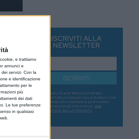
ISCRIVITI ALLA
NEWSLETTER
ità
ookie, e trattiamo
per annunci e
dei servizi.
Con la
ISCRIVITI
ione e identificazione
trattamento per le
ormazioni più
Dichiaro di aver letto e compreso
l'informativa sulla privacy e di dare il mio
attamenti dei dati
consenso alla ricezione di promozioni
nto. Le tue preferenze
commerciali ed informative.
Vedi
POLITICA SULLA PRIVACY.
senso in qualsiasi
 web.