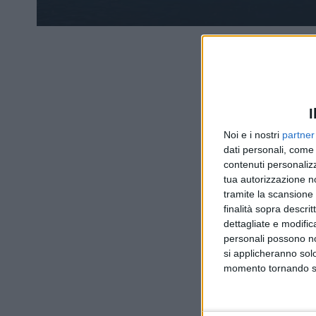
I
Noi e i nostri
partner
dati personali, come 
contenuti personalizz
tua autorizzazione no
tramite la scansione d
finalità sopra descri
dettagliate e modific
personali possono non
si applicheranno sol
momento tornando su 