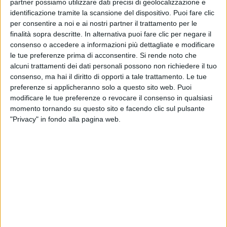
partner possiamo utilizzare dati precisi di geolocalizzazione e
identificazione tramite la scansione del dispositivo. Puoi fare clic
per consentire a noi e ai nostri partner il trattamento per le
finalità sopra descritte. In alternativa puoi fare clic per negare il
consenso o accedere a informazioni più dettagliate e modificare
le tue preferenze prima di acconsentire.
Si rende noto che
alcuni trattamenti dei dati personali possono non richiedere il tuo
consenso, ma hai il diritto di opporti a tale trattamento. Le tue
preferenze si applicheranno solo a questo sito web. Puoi
La prima unità di Itama 70 è stata varata presso il
modificare le tue preferenze o revocare il consenso in qualsiasi
nuovo sito produttivo di Ferretti Group a Ravenna
momento tornando su questo sito e facendo clic sul pulsante
con la presenza dell’armatore e la sua famiglia. Lo
"Privacy" in fondo alla pagina web.
yacht ha una lunghezza fuori tutto di 21,23 metri e
un baglio di 5,30 metri con design esterno firmato
da Vallicelli Design e interni di IdeaeItalia e la
collaborazione tra il Comitato strategico di
prodotto Ferretti Group e la Direzione
engineering del gruppo. Il modello sceso in
acqua è equipaggiato con motorizzazione optional
e monta una coppia di Man V12 da 1.550 mhp, che
consentono di raggiungere una velocità massima