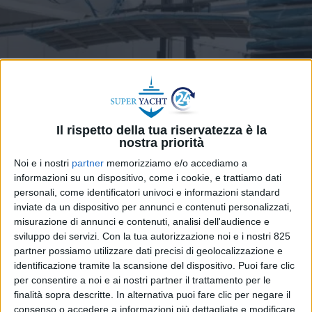
Il rispetto della tua riservatezza è la
nostra priorità
Noi e i nostri
partner
memorizziamo e/o accediamo a
YARDS
12 MAGGIO 2026
informazioni su un dispositivo, come i cookie, e trattiamo dati
personali, come identificatori univoci e informazioni standard
Alluminio: il ‘punto di rottura’
inviate da un dispositivo per annunci e contenuti personalizzati,
che minaccia la nautica
misurazione di annunci e contenuti, analisi dell'audience e
sviluppo dei servizi.
Con la tua autorizzazione noi e i nostri 825
europea
partner possiamo utilizzare dati precisi di geolocalizzazione e
identificazione tramite la scansione del dispositivo. Puoi fare clic
per consentire a noi e ai nostri partner il trattamento per le
finalità sopra descritte. In alternativa puoi fare clic per negare il
consenso o accedere a informazioni più dettagliate e modificare