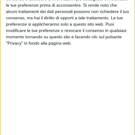
le tue preferenze prima di acconsentire.
Si rende noto che
alcuni trattamenti dei dati personali possono non richiedere il tuo
consenso, ma hai il diritto di opporti a tale trattamento. Le tue
preferenze si applicheranno solo a questo sito web. Puoi
modificare le tue preferenze o revocare il consenso in qualsiasi
momento tornando su questo sito e facendo clic sul pulsante
"Privacy" in fondo alla pagina web.
YARDS
20 MAGGIO 2025
Vitelli: “Azimut Benetti non teme i dazi Usa per i
superyacht”