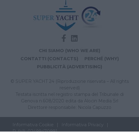
CHI SIAMO (WHO WE ARE)
CONTATTI (CONTACTS)
PERCHÉ (WHY)
PUBBLICITÀ (ADVERTISING)
© SUPER YACHT 24 (Riproduzione riservata – All rights
reserved)
Testata iscritta nel registro stampa del Tribunale di
Genova n.608/2020 edita da Alocin Media Srl
Direttore responsabile: Nicola Capuzzo
Informativa Cookie
Informativa Privacy
P. IVA: 02499470991