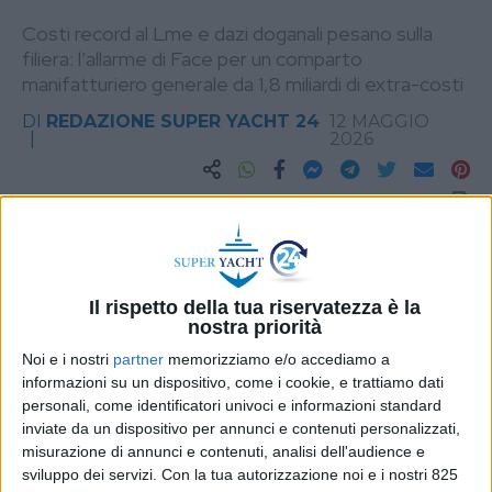
Costi record al Lme e dazi doganali pesano sulla
filiera: l’allarme di Face per un comparto
manifatturiero generale da 1,8 miliardi di extra-costi
DI
REDAZIONE SUPER YACHT 24
12 MAGGIO
2026
STAMPA
Il rispetto della tua riservatezza è la
nostra priorità
Noi e i nostri
partner
memorizziamo e/o accediamo a
informazioni su un dispositivo, come i cookie, e trattiamo dati
personali, come identificatori univoci e informazioni standard
inviate da un dispositivo per annunci e contenuti personalizzati,
misurazione di annunci e contenuti, analisi dell'audience e
sviluppo dei servizi.
Con la tua autorizzazione noi e i nostri 825