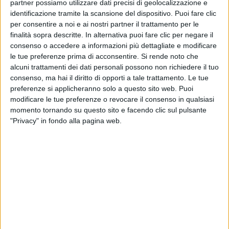
partner possiamo utilizzare dati precisi di geolocalizzazione e
identificazione tramite la scansione del dispositivo. Puoi fare clic
per consentire a noi e ai nostri partner il trattamento per le
finalità sopra descritte. In alternativa puoi fare clic per negare il
consenso o accedere a informazioni più dettagliate e modificare
le tue preferenze prima di acconsentire.
Si rende noto che
alcuni trattamenti dei dati personali possono non richiedere il tuo
consenso, ma hai il diritto di opporti a tale trattamento. Le tue
preferenze si applicheranno solo a questo sito web. Puoi
modificare le tue preferenze o revocare il consenso in qualsiasi
momento tornando su questo sito e facendo clic sul pulsante
Anche l’industria manifatturiera europea della
"Privacy" in fondo alla pagina web.
nautica da diporto osserva con preoccupazione le
dinamiche del mercato delle materie prime. A
lanciare l’allarme è la Face (Federation of
Aluminium Consumers in Europe) che, attraverso il
segretario generale Mario Conserva, avverte: il
settore manifatturiero è vicino al punto di rottura.
Il prezzo dell’alluminio al London Metal Exchange
ha toccato i 3.600 euro per tonnellata e potrebbe