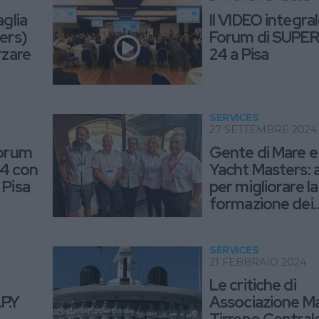
aglia
Il VIDEO integral
ters)
Forum di SUPE
rzare
24 a Pisa
SERVICES
27 SETTEMBRE 2024
Forum
Gente di Mare e 
4 con
Yacht Masters: 
 Pisa
per migliorare la
formazione dei
comandanti
SERVICES
21 FEBBRAIO 2024
Le critiche di
P.Y
Associazione Ma