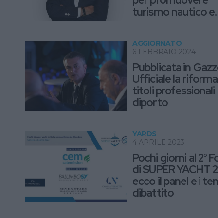
per promuovere
turismo nautico e
yachting
AGGIORNATO
6 FEBBRAIO 2024
Pubblicata in Gazz
Ufficiale la riforma
titoli professionali
diporto
YARDS
4 APRILE 2023
Pochi giorni al 2° 
di SUPER YACHT 2
ecco il panel e i te
dibattito