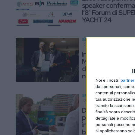
speaker confermat
l’8° Forum di SUP
YACHT 24
SERVICES
10 NOVEMBRE 2025
In un lussuoso gar
Milano celebrato il
debutto del primo
I
numero di AssoYa
Noi e i nostri
partner
Mag
dati personali, come 
contenuti personalizz
SUPPLIERS
tua autorizzazione no
12 OTTOBRE 2025
tramite la scansione d
Da Navica AI una 
finalità sopra descri
piattaforma di
dettagliate e modific
intelligenza marit
personali possono non
bordo dei superya
si applicheranno sol