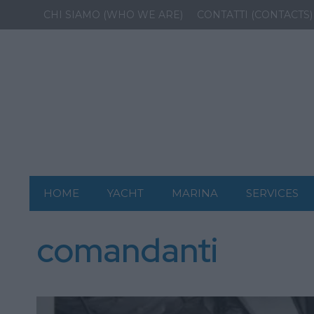
CHI SIAMO (WHO WE ARE)
CONTATTI (CONTACTS)
HOME
YACHT
MARINA
SERVICES
comandanti