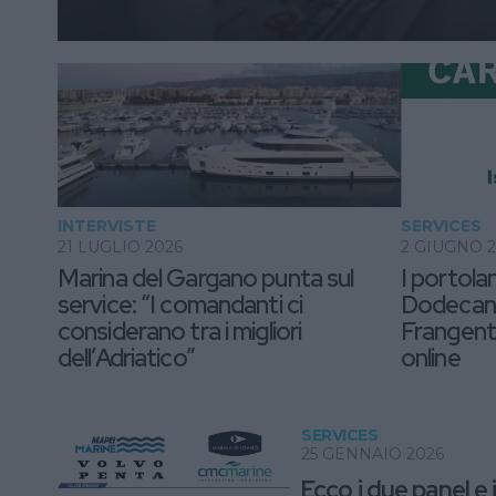
INTERVISTE
SERVICES
21 LUGLIO 2026
2 GIUGNO 
Marina del Gargano punta sul
I portolan
service: “I comandanti ci
Dodecane
considerano tra i migliori
Frangente
dell’Adriatico”
online
SERVICES
25 GENNAIO 2026
Ecco i due panel e i