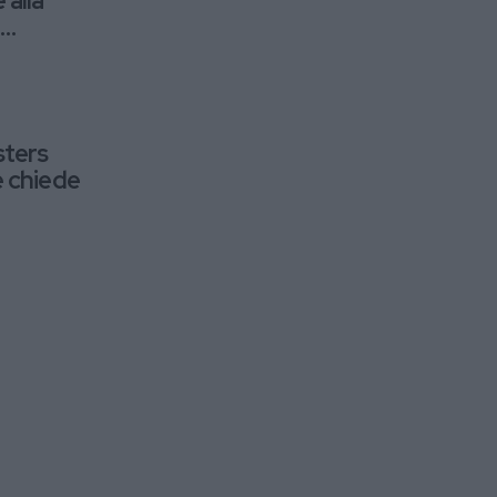
 alla
i
l
sters
e chiede