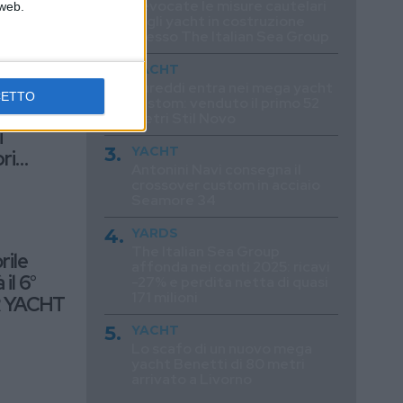
Revocate le misure cautelari
 web.
sugli yacht in costruzione
presso The Italian Sea Group
YACHT
Tureddi entra nei mega yacht
CETTO
custom: venduto il primo 52
Ancona:
metri Stil Novo
i
YACHT
ori
Antonini Navi consegna il
paggi”
crossover custom in acciaio
Seamore 34
YARDS
The Italian Sea Group
rile
affonda nei conti 2025: ricavi
il 6°
-27% e perdita netta di quasi
171 milioni
R YACHT
YACHT
Lo scafo di un nuovo mega
yacht Benetti di 80 metri
arrivato a Livorno