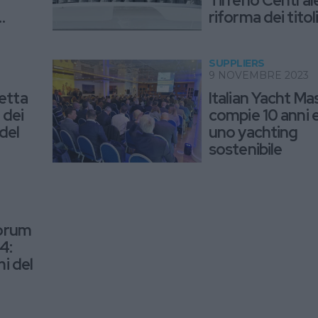
Tirreno Centrale
riforma dei titol
professionali de
diporto
SUPPLIERS
9 NOVEMBRE 2023
etta
Italian Yacht Ma
 dei
compie 10 anni 
 del
uno yachting
sostenibile
Forum
4:
mi del