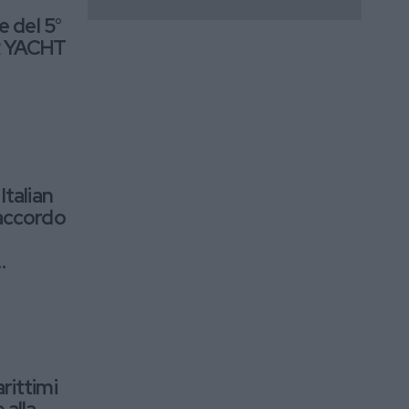
e del 5°
R YACHT
Italian
accordo
rittimi