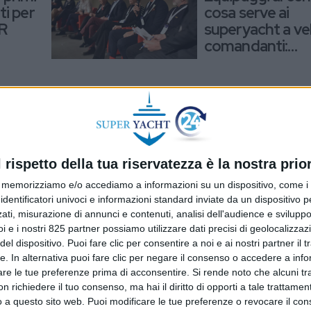
i per
cosa serve ai
ER
superyacht a vela
comandanti:
“Coinvolgeteci d
SERVICES
15 OTTOBRE 2025
age di
Multari (San Gio
Yachting): “Il
comandante vu
l rispetto della tua riservatezza è la nostra prior
cht
unico interlocut
memorizziamo e/o accediamo a informazioni su un dispositivo, come i c
identificatori univoci e informazioni standard inviate da un dispositivo 
ati, misurazione di annunci e contenuti, analisi dell'audience e sviluppo 
YACHT
i e i nostri 825 partner possiamo utilizzare dati precisi di geolocalizzaz
23 SETTEMBRE 2025
el dispositivo. Puoi fare clic per consentire a noi e ai nostri partner il 
nuova
I comandanti di 
tte. In alternativa puoi fare clic per negare il consenso o accedere a inf
difesa: “Non si sc
are le tue preferenze prima di acconsentire.
Si rende noto che alcuni tr
tima a
categoria per
 richiedere il tuo consenso, ma hai il diritto di opporti a tale trattame
cht
esperienze pers
o a questo sito web. Puoi modificare le tue preferenze o revocare il con