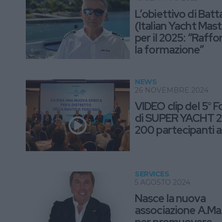
L’obiettivo di Batt
(Italian Yacht Mas
per il 2025: “Raffo
la formazione”
NEWS
26 NOVEMBRE 2024
VIDEO clip del 5° 
di SUPER YACHT 2
200 partecipanti a
SERVICES
5 AGOSTO 2024
Nasce la nuova
associazione A.Ma.