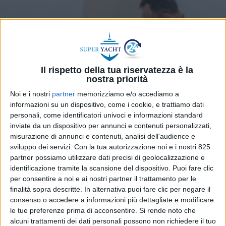
Il rispetto della tua riservatezza è la
nostra priorità
Noi e i nostri
partner
memorizziamo e/o accediamo a
informazioni su un dispositivo, come i cookie, e trattiamo dati
personali, come identificatori univoci e informazioni standard
inviate da un dispositivo per annunci e contenuti personalizzati,
TRANSPORT LEGAL
12 FEBBRAIO 2025
misurazione di annunci e contenuti, analisi dell'audience e
Si allargano le maglie dei
sviluppo dei servizi.
Con la tua autorizzazione noi e i nostri 825
controlli agli chef imbarcati su
partner possiamo utilizzare dati precisi di geolocalizzazione e
identificazione tramite la scansione del dispositivo. Puoi fare clic
navi battenti bandiera estera
per consentire a noi e ai nostri partner il trattamento per le
finalità sopra descritte. In alternativa puoi fare clic per negare il
consenso o accedere a informazioni più dettagliate e modificare
le tue preferenze prima di acconsentire.
Si rende noto che
alcuni trattamenti dei dati personali possono non richiedere il tuo