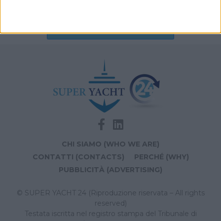
Archivio notizie di chef
CHI SIAMO (WHO WE ARE)
CONTATTI (CONTACTS)
PERCHÉ (WHY)
PUBBLICITÀ (ADVERTISING)
© SUPER YACHT 24 (Riproduzione riservata – All rights
reserved)
Testata iscritta nel registro stampa del Tribunale di