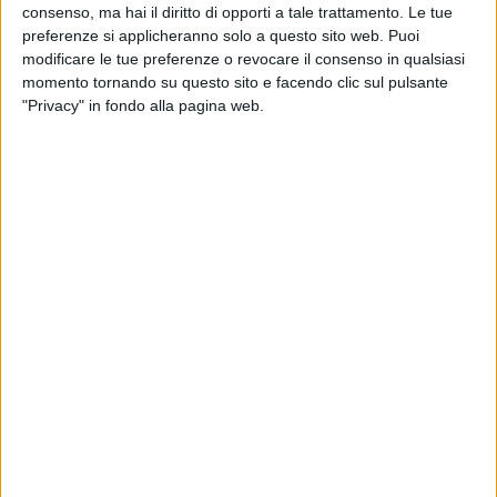
consenso, ma hai il diritto di opporti a tale trattamento. Le tue
preferenze si applicheranno solo a questo sito web. Puoi
modificare le tue preferenze o revocare il consenso in qualsiasi
momento tornando su questo sito e facendo clic sul pulsante
"Privacy" in fondo alla pagina web.
SERVICES
2 MAGGIO 2024
“Portare le stelle della cucina a bordo dei super
yacht”