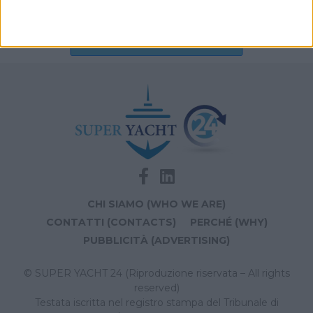
Archivio notizie di AIS
CHI SIAMO (WHO WE ARE)
CONTATTI (CONTACTS)
PERCHÉ (WHY)
PUBBLICITÀ (ADVERTISING)
© SUPER YACHT 24 (Riproduzione riservata – All rights
reserved)
Testata iscritta nel registro stampa del Tribunale di