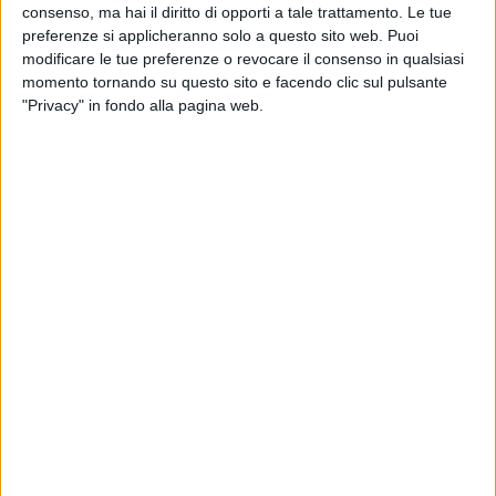
consenso, ma hai il diritto di opporti a tale trattamento. Le tue
preferenze si applicheranno solo a questo sito web. Puoi
modificare le tue preferenze o revocare il consenso in qualsiasi
momento tornando su questo sito e facendo clic sul pulsante
"Privacy" in fondo alla pagina web.
SUPPLIERS
28 APRILE 2026
Digital Yacht lancia l’Ais Class B+ AIT6000
Nucleus