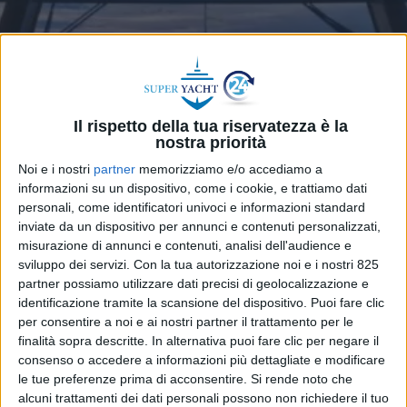
Il rispetto della tua riservatezza è la
SERVICES
13 LUGLIO 2026
nostra priorità
Regime di ammissione
Noi e i nostri
partner
memorizziamo e/o accediamo a
temporanea: i giudici del
informazioni su un dispositivo, come i cookie, e trattiamo dati
personali, come identificatori univoci e informazioni standard
riesame riaffermano il valore
inviate da un dispositivo per annunci e contenuti personalizzati,
misurazione di annunci e contenuti, analisi dell'audience e
probatorio dell’AIS per il
sviluppo dei servizi.
Con la tua autorizzazione noi e i nostri 825
vincolo e l’appuramento del
partner possiamo utilizzare dati precisi di geolocalizzazione e
identificazione tramite la scansione del dispositivo. Puoi fare clic
regime
per consentire a noi e ai nostri partner il trattamento per le
finalità sopra descritte. In alternativa puoi fare clic per negare il
consenso o accedere a informazioni più dettagliate e modificare
le tue preferenze prima di acconsentire.
Si rende noto che
alcuni trattamenti dei dati personali possono non richiedere il tuo