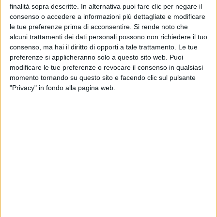
azienda parte del gruppo Genova Industrie Navali
finalità sopra descritte. In alternativa puoi fare clic per negare il
con una storia secolare nel settore
consenso o accedere a informazioni più dettagliate e modificare
navalmeccanico. Grazie anche al team giovane e
le tue preferenze prima di acconsentire.
Si rende noto che
dinamico, Sangiorgio Marine continua a innovare
alcuni trattamenti dei dati personali possono non richiedere il tuo
consenso, ma hai il diritto di opporti a tale trattamento. Le tue
offrendo soluzioni su misura per armatori e
preferenze si applicheranno solo a questo sito web. Puoi
progettisti che cercano performance eccellenti e
modificare le tue preferenze o revocare il consenso in qualsiasi
design all’avanguardia nel mondo della vela.
momento tornando su questo sito e facendo clic sul pulsante
Situato nel cuore del porto di Genova, il cantiere
"Privacy" in fondo alla pagina web.
dispone di una struttura di 4.700 metri quadrati
con accesso diretto all’acqua, facilitando le
operazioni di alaggio e varo. SUPER YACHT 24 ha
incontrato Edoardo Bianchi in occasione dei lavori
sul superyacht a vela Zefira nel bacino MedTug
(parte di Msc Group) di Genova”.
Quanto vale il refit nel vostro business?
“È un ramo d’azienda che abbiamo fatto crescere
in maniera strutturata dall’anno scorso ed è una