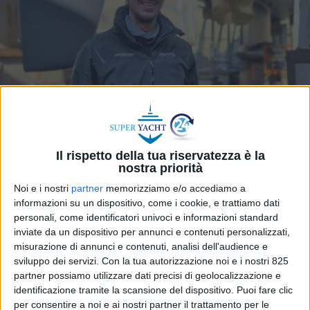
Il rispetto della tua riservatezza è la
nostra priorità
Noi e i nostri
partner
memorizziamo e/o accediamo a
Sangiorgio Marine è un cantiere specializzato nella
informazioni su un dispositivo, come i cookie, e trattiamo dati
costruzione e nel refitting di imbarcazioni da
personali, come identificatori univoci e informazioni standard
regata e fast cruising performanti, realizzate con
inviate da un dispositivo per annunci e contenuti personalizzati,
materiali compositi di ultima generazione. Fondato
misurazione di annunci e contenuti, analisi dell'audience e
sviluppo dei servizi.
Con la tua autorizzazione noi e i nostri 825
nel 2021 a Genova, il cantiere nasce dalla
partner possiamo utilizzare dati precisi di geolocalizzazione e
collaborazione tra Edoardo Bianchi, ingegnere ed
identificazione tramite la scansione del dispositivo. Puoi fare clic
ex velista olimpionico, e San Giorgio del Porto,
per consentire a noi e ai nostri partner il trattamento per le