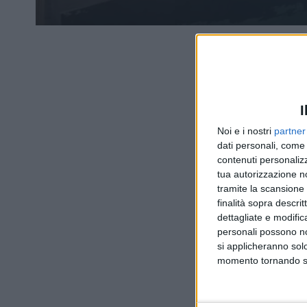
I
Noi e i nostri
partner
dati personali, come 
contenuti personalizz
tua autorizzazione no
tramite la scansione d
finalità sopra descri
dettagliate e modific
personali possono non
si applicheranno sol
momento tornando su 