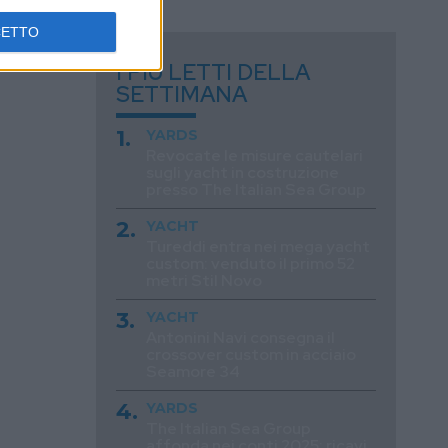
CETTO
I PIÙ LETTI DELLA
SETTIMANA
YARDS
Revocate le misure cautelari
sugli yacht in costruzione
presso The Italian Sea Group
YACHT
Tureddi entra nei mega yacht
custom: venduto il primo 52
metri Stil Novo
YACHT
Antonini Navi consegna il
crossover custom in acciaio
Seamore 34
YARDS
The Italian Sea Group
affonda nei conti 2025: ricavi