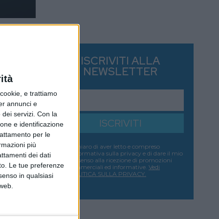
ISCRIVITI ALLA
NEWSLETTER
ità
ookie, e trattiamo
per annunci e
dei servizi.
Con la
ISCRIVITI
ione e identificazione
trattamento per le
ormazioni più
Dichiaro di aver letto e compreso
l'informativa sulla privacy e di dare il mio
attamenti dei dati
consenso alla ricezione di promozioni
nto. Le tue preferenze
commerciali ed informative.
Vedi
POLITICA SULLA PRIVACY.
senso in qualsiasi
 web.