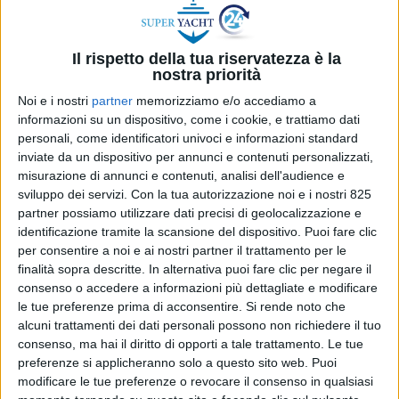
Il rispetto della tua riservatezza è la
nostra priorità
Noi e i nostri
partner
memorizziamo e/o accediamo a
informazioni su un dispositivo, come i cookie, e trattiamo dati
personali, come identificatori univoci e informazioni standard
inviate da un dispositivo per annunci e contenuti personalizzati,
Venezia –
Il Salone Nautico di Venezia 2026 è stato
misurazione di annunci e contenuti, analisi dell'audience e
sviluppo dei servizi.
Con la tua autorizzazione noi e i nostri 825
il palcoscenico scelto da Geico per presentare il
partner possiamo utilizzare dati precisi di geolocalizzazione e
prototipo di Anahid, una piattaforma galleggiante
identificazione tramite la scansione del dispositivo. Puoi fare clic
sviluppata per la pulizia e la sterilizzazione
per consentire a noi e ai nostri partner il trattamento per le
subacquea degli scafi senza la necessità di mettere
finalità sopra descritte. In alternativa puoi fare clic per negare il
in secco le imbarcazioni. Per l’azienda lombarda,
consenso o accedere a informazioni più dettagliate e modificare
nota a livello internazionale per gli impianti
le tue preferenze prima di acconsentire.
Si rende noto che
automatizzati destinati all’industria automobilistica,
alcuni trattamenti dei dati personali possono non richiedere il tuo
consenso, ma hai il diritto di opporti a tale trattamento. Le tue
si tratta dell’ingresso ufficiale nel comparto
preferenze si applicheranno solo a questo sito web. Puoi
nautico e offshore con una tecnologia che punta a
modificare le tue preferenze o revocare il consenso in qualsiasi
intercettare una delle esigenze più sentite da