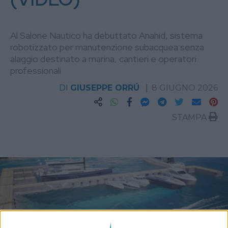
Al Salone Nautico ha debuttato Anahid, sistema
robotizzato per manutenzione subacquea senza
alaggio destinato a marina, cantieri e operatori
professionali
DI
GIUSEPPE ORRÚ
8 GIUGNO 2026
STAMPA