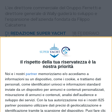
L’ex direttore commerciale del Gruppo Ferretti e
direttore generale di Wally guiderà lo sviluppo e
l’espansione dell’azienda fondata da Filippo
Calcaterra
DI
REDAZIONE SUPER YACHT
18 FEBBRAIO
24
2025
STAMPA
Il rispetto della tua riservatezza è la
nostra priorità
Noi e i nostri
partner
memorizziamo e/o accediamo a
informazioni su un dispositivo, come i cookie, e trattiamo dati
personali, come identificatori univoci e informazioni standard
inviate da un dispositivo per annunci e contenuti personalizzati,
misurazione di annunci e contenuti, analisi dell'audience e
sviluppo dei servizi.
Con la tua autorizzazione noi e i nostri 825
partner possiamo utilizzare dati precisi di geolocalizzazione e
identificazione tramite la scansione del dispositivo. Puoi fare clic