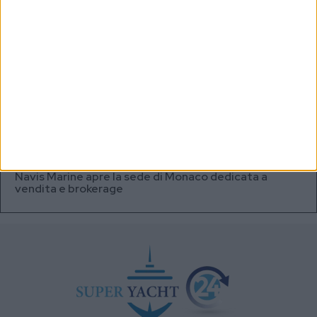
Testata fuel cell con densità energetica fino a 12
volte superiore alle batterie
A+T Instruments presenta il nuovo display grafico
HFD5
Videoworks aggiorna i sistemi AV e IT del Crn 60 Eleni
Navis Marine apre la sede di Monaco dedicata a
vendita e brokerage