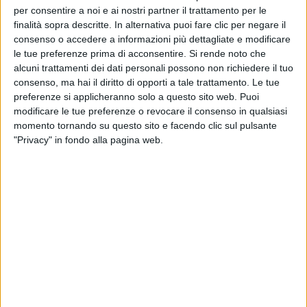
per consentire a noi e ai nostri partner il trattamento per le
finalità sopra descritte. In alternativa puoi fare clic per negare il
consenso o accedere a informazioni più dettagliate e modificare
le tue preferenze prima di acconsentire.
Si rende noto che
alcuni trattamenti dei dati personali possono non richiedere il tuo
consenso, ma hai il diritto di opporti a tale trattamento. Le tue
preferenze si applicheranno solo a questo sito web. Puoi
modificare le tue preferenze o revocare il consenso in qualsiasi
momento tornando su questo sito e facendo clic sul pulsante
"Privacy" in fondo alla pagina web.
Stefano de Vivo,
dimessosi nel settembre scorso
dalle cariche di direttore commerciale del Gruppo
Ferretti
e di direttore generale di Wally per gestire
un suo family office, entra a far parte in qualità di
socio e presidente della Wosa Yacht Refit Survey,
azienda che opera a livello internazionale nella
ristrutturazione e nelle ispezioni navali con sedi in