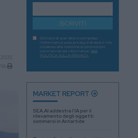
ISCRIVITI
Dichiaro di aver letto e compreso
l'informativa sulla privacy e di dare il mio
consenso alla ricezione di promozioni
commerciali ed informative.
Vedi
POLITICA SULLA PRIVACY.
 2025
PA
MARKET REPORT
SEA.AI addestra l’IA per il
rilevamento degli oggetti
sommersi in Antartide