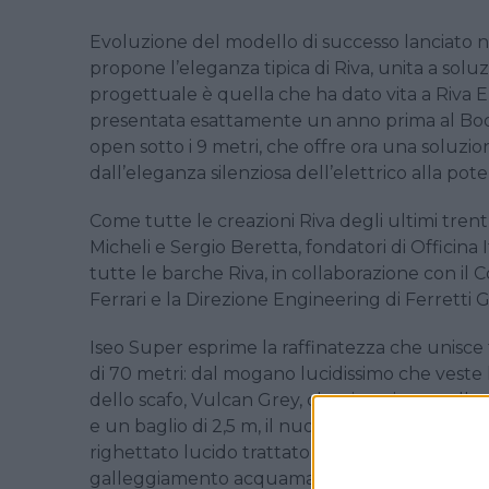
Evoluzione del modello di successo lanciato n
propone l’eleganza tipica di Riva, unita a soluz
progettuale è quella che ha dato vita a Riva El
presentata esattamente un anno prima al Boot
open sotto i 9 metri, che offre ora una soluzi
dall’eleganza silenziosa dell’elettrico alla p
Come tutte le creazioni Riva degli ultimi trent
Micheli e Sergio Beretta, fondatori di Officina 
tutte le barche Riva, in collaborazione con il 
Ferrari e la Direzione Engineering di Ferretti 
Iseo Super esprime la raffinatezza che unisce 
di 70 metri: dal mogano lucidissimo che veste 
dello scafo, Vulcan Grey, che si aggiunge alla
e un baglio di 2,5 m, il nuovo Riva Iseo Super p
righettato lucido trattato con 24 mani di vernice,
galleggiamento acquamarina. Il parabrezza è st