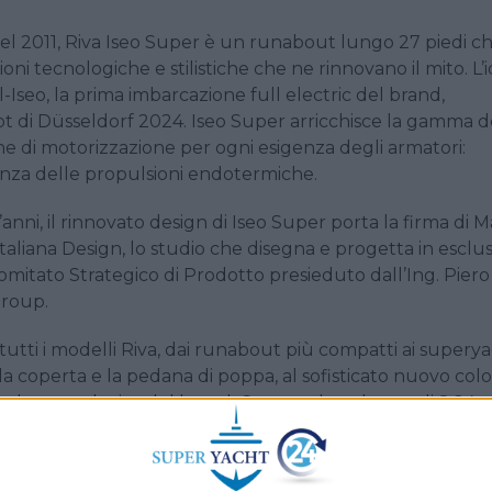
el 2011, Riva Iseo Super è un runabout lungo 27 piedi c
ioni tecnologiche e stilistiche che ne rinnovano il mito. L’
-Iseo, la prima imbarcazione full electric del brand,
 di Düsseldorf 2024. Iseo Super arricchisce la gamma d
one di motorizzazione per ogni esigenza degli armatori:
otenza delle propulsioni endotermiche.
’anni, il rinnovato design di Iseo Super porta la firma di 
Italiana Design, lo studio che disegna e progetta in esclus
Comitato Strategico di Prodotto presieduto dall’Ing. Piero
Group.
tutti i modelli Riva, dai runabout più compatti ai supery
la coperta e la pedana di poppa, al sofisticato nuovo col
 palette esclusiva del brand. Con una lunghezza di 8,24 
resenta gli stilemi tipici dei modelli, come il mogano
 i dettagli in acciaio delle griglie laterali e la linea di
ato modificato ed è ora realizzato con la tipica contro-