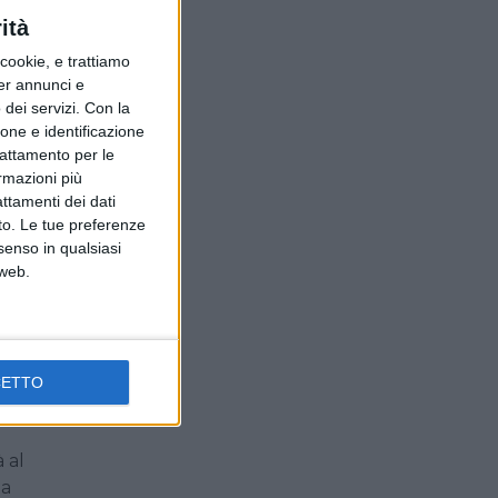
llo
ità
 a
ookie, e trattiamo
per annunci e
dei servizi.
Con la
ione e identificazione
trattamento per le
ormazioni più
yout
attamenti dei dati
celto
nto. Le tue preferenze
senso in qualsiasi
 web.
della
ppa,
CETTO
 al
ta