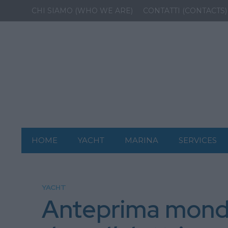
CHI SIAMO (WHO WE ARE)
CONTATTI (CONTACTS)
HOME
YACHT
MARINA
SERVICES
YACHT
Anteprima mondia