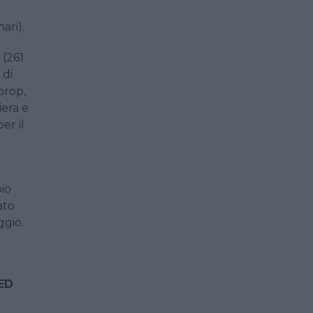
ari).
 (261
 di
prop,
iera e
er il
pio
ato
ggio.
ED