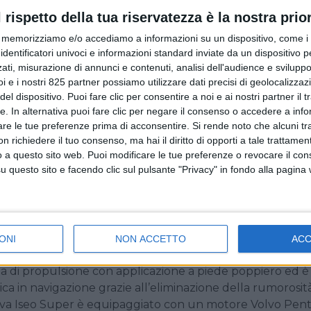
display chartplotter da 9 pollici Volvo Penta per il contro
l rispetto della tua riservatezza è la nostra prior
 tra la plancia analogica a destra e il vano porta oggetti
memorizziamo e/o accediamo a informazioni su un dispositivo, come i c
ione digitale con uno schermo Böning da 12’’. Sotto al vano
identificatori univoci e informazioni standard inviate da un dispositivo 
b, un lettore sd e il panello per il controllo del sound
ati, misurazione di annunci e contenuti, analisi dell'audience e sviluppo 
to al plotter è disponibile un ampio vano storage per i
i e i nostri 825 partner possiamo utilizzare dati precisi di geolocalizzaz
el dispositivo. Puoi fare clic per consentire a noi e ai nostri partner il 
tte. In alternativa puoi fare clic per negare il consenso o accedere a inf
iù ampia rispetto alla versione precedente, grazie al la
are le tue preferenze prima di acconsentire.
Si rende noto che alcuni tr
to Sky waterproof en pendant con il colore dello scafo s
 richiedere il tuo consenso, ma hai il diritto di opporti a tale trattame
o a questo sito web. Puoi modificare le tue preferenze o revocare il con
n tavolino con movimentazione alza-abbassa elettrica, che
questo sito e facendo clic sul pulsante "Privacy" in fondo alla pagina
to dalla cuscineria, diventando quindi parte integrante 
cavata un’ulteriore area di storage, massimizzando così lo
anetto si trova il bimini manuale a scomparsa, mentre a po
to Sky delle cuscinerie della dinette, è posizionato il vano
ONI
NON ACCETTO
AC
ma di propulsione con applicazione a piede poppiero ed è
ica in navigazione grazie all’eliminazione della rumorosità
Riva Iseo Super è equipaggiato con un motore Volvo Pen