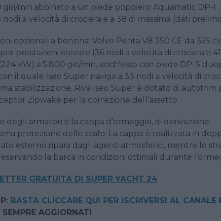
0 giri/min abbinato a un piede poppiero Aquamatic DP-I
odi a velocità di crociera e a 38 di massima (dati prelimin
ioni opzionali a benzina: Volvo Penta V8 350 CE da 355 cv
 prestazioni elevate (36 nodi a velocità di crociera e 41
(224 kW) a 5.800 giri/min, anch’esso con piede DP-S duo
con il quale Iseo Super naviga a 33 nodi a velocità di croc
ima stabilizzazione, Riva Iseo Super è dotato di autotrim p
ceptor Zipwake per la correzione dell’assetto.
ne degli armatori è la cappa d’ormeggio, di derivazione
ima protezione dello scafo. La cappa è realizzata in dop
rato esterno ripara dagli agenti atmosferici, mentre lo str
preservando la barca in condizioni ottimali durante l’orme
LETTER GRATUITA DI SUPER YACHT 24
P:
BASTA CLICCARE QUI PER ISCRIVERSI AL CANALE
 SEMPRE AGGIORNATI