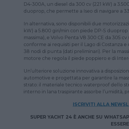
D4-300A, un diesel da 300 cv (221 kW) a 3.50
duoprop, che permette a Iseo di navigare a 33 n
In alternativa, sono disponibili due motorizzaz
kW) a 5.800 giri/min con piede DP-S duoprop per
massima), e Volvo Penta V8 300 CE da 305 cv 
conforme ai requisiti per il Lago di Costanza e 
38 nodi di punta (dati preliminari). Per la mass
motore che regola il piede poppiero e di Inter
Un’ulteriore soluzione innovativa a disposizio
automotive e progettata per garantire la mass
strato: il materiale tecnico waterproof dello st
interno in lana traspirante assorbe l’umidità, 
ISCRIVITI ALLA NEWS
SUPER YACHT 24 È ANCHE SU WHATSAP
ESSERE