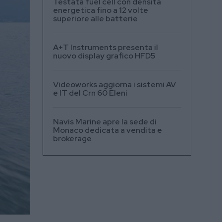
Testata fuel cell con densità
energetica fino a 12 volte
superiore alle batterie
A+T Instruments presenta il
nuovo display grafico HFD5
Videoworks aggiorna i sistemi AV
e IT del Crn 60 Eleni
Navis Marine apre la sede di
Monaco dedicata a vendita e
brokerage