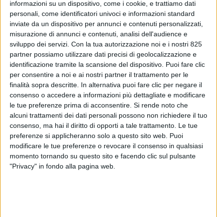
informazioni su un dispositivo, come i cookie, e trattiamo dati
personali, come identificatori univoci e informazioni standard
inviate da un dispositivo per annunci e contenuti personalizzati,
misurazione di annunci e contenuti, analisi dell'audience e
sviluppo dei servizi.
Con la tua autorizzazione noi e i nostri 825
partner possiamo utilizzare dati precisi di geolocalizzazione e
identificazione tramite la scansione del dispositivo. Puoi fare clic
per consentire a noi e ai nostri partner il trattamento per le
finalità sopra descritte. In alternativa puoi fare clic per negare il
consenso o accedere a informazioni più dettagliate e modificare
le tue preferenze prima di acconsentire.
Si rende noto che
alcuni trattamenti dei dati personali possono non richiedere il tuo
consenso, ma hai il diritto di opporti a tale trattamento. Le tue
preferenze si applicheranno solo a questo sito web. Puoi
Azimut-Benetti, Ferretti, Sanlorenzo e The Italian
modificare le tue preferenze o revocare il consenso in qualsiasi
momento tornando su questo sito e facendo clic sul pulsante
Sea Group – ovvero i quattro maggiori cantieri
"Privacy" in fondo alla pagina web.
italiani attivi nella produzione di maxi-yacht –
hanno totalizzato nel 2023 ricavi per circa 3,59
miliardi di euro, in aumento di circa il 13% sui 3,172
miliardi circa dell’anno prima.