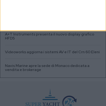
sommersi in Antartide
Testata fuel cell con densità energetica fino a 12
volte superiore alle batterie
A+T Instruments presenta il nuovo display grafico
HFD5
Videoworks aggiorna i sistemi AV e IT del Crn 60 Eleni
Navis Marine apre la sede di Monaco dedicata a
vendita e brokerage