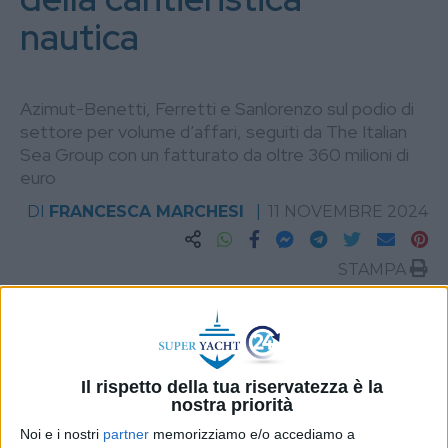
nautica
Azimut-Benetti, Ferretti e Sanlorenzo sul podio di
settore per volume d’affari, seguiti da The Italian
Sea Group con un fatturato da oltre 360 milioni di
euro
DI
FRANCESCA MARCHESI
11 NOVEMBRE 2024
STAMPA
Il rispetto della tua riservatezza è la
nostra priorità
Noi e i nostri
partner
memorizziamo e/o accediamo a