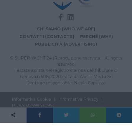
CHI SIAMO (WHO WE ARE)
CONTATTI (CONTACTS)
PERCHÉ (WHY)
PUBBLICITÀ (ADVERTISING)
© SUPER YACHT 24 (Riproduzione riservata – All rights
reserved)
Testata iscritta nel registro stampa del Tribunale di
Genova n.608/2020 edita da Alocin Media Srl
Direttore responsabile: Nicola Capuzzo
Informativa Cookie
Informativa Privacy
P. IVA: 02499470991