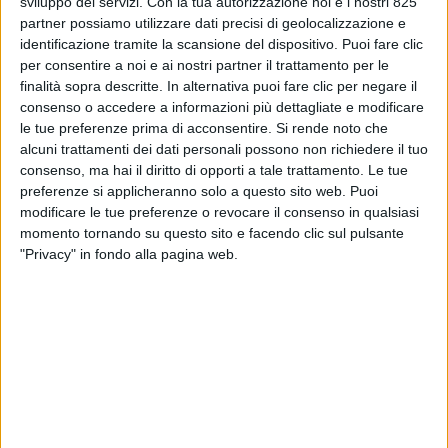
sviluppo dei servizi.
Con la tua autorizzazione noi e i nostri 825
dedicate al settore della nautica
. La gamma
partner possiamo utilizzare dati precisi di geolocalizzazione e
identificazione tramite la scansione del dispositivo. Puoi fare clic
RUPES MARINE nasce per rispondere in modo
per consentire a noi e ai nostri partner il trattamento per le
mirato alle esigenze di cantieri, operatori
finalità sopra descritte. In alternativa puoi fare clic per negare il
specializzati in manutenzione e detailing nautico,
consenso o accedere a informazioni più dettagliate e modificare
offrendo
prodotti e sistemi integrati per la
le tue preferenze prima di acconsentire.
Si rende noto che
levigatura, la lucidatura e l’aspirazione
alcuni trattamenti dei dati personali possono non richiedere il tuo
professionale
.
consenso, ma hai il diritto di opporti a tale trattamento. Le tue
preferenze si applicheranno solo a questo sito web. Puoi
Un approccio integrato: dalla levigatura alla
modificare le tue preferenze o revocare il consenso in qualsiasi
protezione
momento tornando su questo sito e facendo clic sul pulsante
"Privacy" in fondo alla pagina web.
Il vero valore della proposta RUPES risiede nella
capacità di offrire
un sistema integrato
professionale di elevata qualità, completamente
progettato e prodotto nei propri stabilimenti in
Italia, studiato per funzionare in sinergia: utensili,
accessori, paste abrasive e protettive, fino ai sistemi
di aspirazione sono progettati per garantire
massima efficienza, finitura di alto livello e