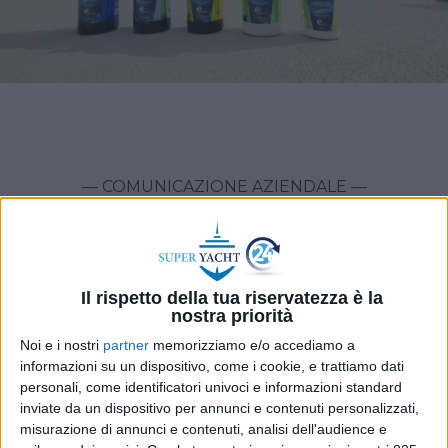
— COMUNICAZIONE AZIENDALE —
Nel mondo della nautica, la perfezione delle
superfici non è solo una questione estetica: è il
segno distintivo della qualità, della professionalità e
Il rispetto della tua riservatezza è la
del rispetto per l’imbarcazione. Che si tratti di
nostra priorità
produzione, manutenzione ordinaria o refitting,
Noi e i nostri
partner
memorizziamo e/o accediamo a
detailing, ogni fase richiede strumenti e prodotti
informazioni su un dispositivo, come i cookie, e trattiamo dati
all’altezza delle sfide specifiche di questo settore.
personali, come identificatori univoci e informazioni standard
RUPES, azienda italiana con quasi ottant’anni di
inviate da un dispositivo per annunci e contenuti personalizzati,
esperienza nell’innovazione tecnologica, ha
misurazione di annunci e contenuti, analisi dell'audience e
sviluppato una
linea completa di soluzioni