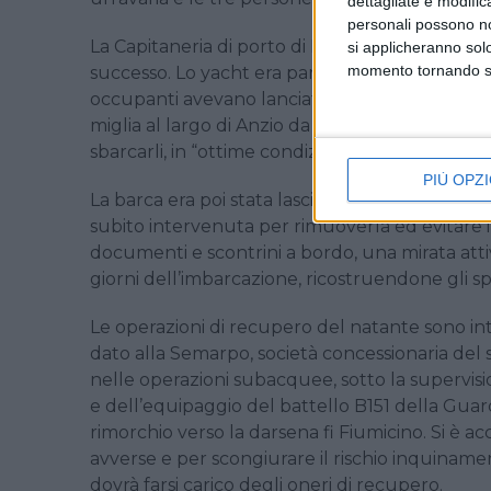
dettagliate e modific
personali possono non
La Capitaneria di porto di Roma ha spiegato che
si applicheranno sol
momento tornando su 
successo. Lo yacht era partito da Santa Marinel
occupanti avevano lanciato un messaggio di so
miglia al largo di Anzio da un traghetto adibit
sbarcarli, in “ottime condizioni di salute”, nel 
PIÙ OPZI
La barca era poi stata lasciata andare alla deri
subito intervenuta per rimuoverla ed evitare 
documenti e scontrini a bordo, una mirata atti
giorni dell’imbarcazione, ricostruendone gli s
Le operazioni di recupero del natante sono int
dato alla Semarpo, società concessionaria del 
nelle operazioni subacquee, sotto la supervis
e dell’equipaggio del battello B151 della Guardi
rimorchio verso la darsena fi Fiumicino. Si è ac
avverse e per scongiurare il rischio inquinam
dovrà farsi carico degli oneri di recupero.