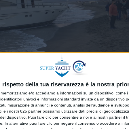
l rispetto della tua riservatezza è la nostra prior
memorizziamo e/o accediamo a informazioni su un dispositivo, come i c
identificatori univoci e informazioni standard inviate da un dispositivo 
cht fantasma’ arenatosi domenica lungo la costa a
ati, misurazione di annunci e contenuti, analisi dell'audience e sviluppo 
spiaggia della località laziale domenica pomeriggio tra lo
i e i nostri 825 partner possiamo utilizzare dati precisi di geolocalizzaz
cceso, era finita spiaggiata nella località balneare. A
el dispositivo. Puoi fare clic per consentire a noi e ai nostri partner il 
 Diem”, è stata la Capitaneria di porto: lo yacht aveva avut
tte. In alternativa puoi fare clic per negare il consenso o accedere a inf
ratte in salvo, mentre l’imbarcazione è andata alla deriva