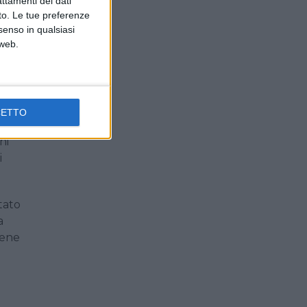
attamenti dei dati
nto. Le tue preferenze
a
senso in qualsiasi
 web.
o a
CETTO
 è
ni
i
tato
a
gene