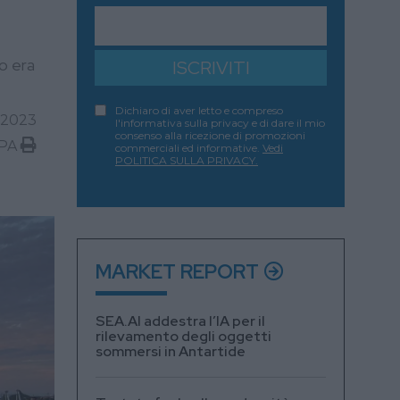
o era
ISCRIVITI
Dichiaro di aver letto e compreso
2023
l'informativa sulla privacy e di dare il mio
consenso alla ricezione di promozioni
PA
commerciali ed informative.
Vedi
POLITICA SULLA PRIVACY.
MARKET REPORT
SEA.AI addestra l’IA per il
rilevamento degli oggetti
sommersi in Antartide