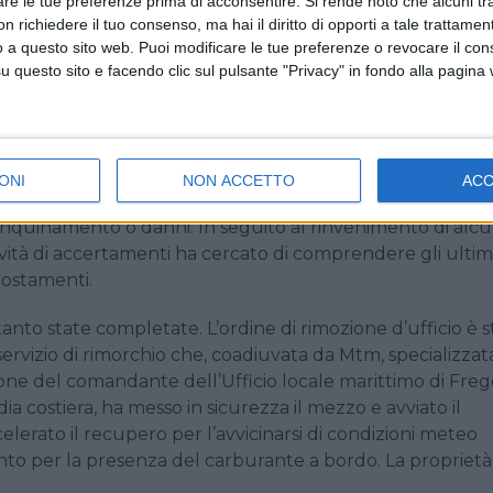
are le tue preferenze prima di acconsentire.
Si rende noto che alcuni tr
 richiedere il tuo consenso, ma hai il diritto di opporti a tale trattame
, dopo una serie di riscontri, ha potuto precisare cosa si
o a questo sito web. Puoi modificare le tue preferenze o revocare il con
questo sito e facendo clic sul pulsante "Privacy" in fondo alla pagina
la per raggiungere Marsiglia ma, durante il viaggio, i tre
ccorso per un’avaria ed erano stati recuperati a circa 70
o a trasporto passeggeri, l’Excelsior, che ha poi provvedut
porto di Genova. Il salvataggio è avvenuto il 15 ottobre.
ONI
NON ACCETTO
AC
va e quindi si era arenata. La Capitaneria di porto di Roma
inquinamento o danni. In seguito al rinvenimento di alcu
vità di accertamenti ha cercato di comprendere gli ultim
postamenti.
anto state completate. L’ordine di rimozione d’ufficio è s
servizio di rimorchio che, coadiuvata da Mtm, specializzat
ione del comandante dell’Ufficio locale marittimo di Fre
a costiera, ha messo in sicurezza il mezzo e avviato il
celerato il recupero per l’avvicinarsi di condizioni meteo
ento per la presenza del carburante a bordo. La proprietà