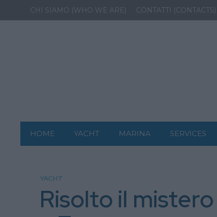
CHI SIAMO (WHO WE ARE)
CONTATTI (CONTACTS)
HOME
YACHT
MARINA
SERVICES
YACHT
Risolto il mister