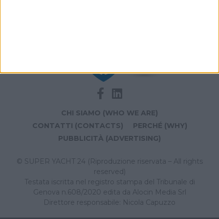
CHI SIAMO (WHO WE ARE)
CONTATTI (CONTACTS)
PERCHÉ (WHY)
PUBBLICITÀ (ADVERTISING)
© SUPER YACHT 24 (Riproduzione riservata – All rights
reserved)
Testata iscritta nel registro stampa del Tribunale di
Genova n.608/2020 edita da Alocin Media Srl
Direttore responsabile: Nicola Capuzzo