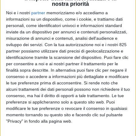
nostra priorità
Noi e i nostri
partner
memorizziamo e/o accediamo a
informazioni su un dispositivo, come i cookie, e trattiamo dati
personali, come identificatori univoci e informazioni standard
inviate da un dispositivo per annunci e contenuti personalizzati,
misurazione di annunci e contenuti, analisi dell'audience e
sviluppo dei servizi.
Con la tua autorizzazione noi e i nostri 825
partner possiamo utilizzare dati precisi di geolocalizzazione e
identificazione tramite la scansione del dispositivo. Puoi fare clic
per consentire a noi e ai nostri partner il trattamento per le
finalità sopra descritte. In alternativa puoi fare clic per negare il
consenso o accedere a informazioni più dettagliate e modificare
YACHT
15 SETTEMBRE 2023
le tue preferenze prima di acconsentire.
Si rende noto che
Incidente tra yacht a Porto
alcuni trattamenti dei dati personali possono non richiedere il tuo
Cervo: a processo i
consenso, ma hai il diritto di opporti a tale trattamento. Le tue
preferenze si applicheranno solo a questo sito web. Puoi
comandanti
modificare le tue preferenze o revocare il consenso in qualsiasi
momento tornando su questo sito e facendo clic sul pulsante
"Privacy" in fondo alla pagina web.