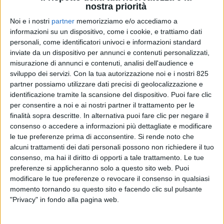
nostra priorità
Noi e i nostri
partner
memorizziamo e/o accediamo a
informazioni su un dispositivo, come i cookie, e trattiamo dati
personali, come identificatori univoci e informazioni standard
inviate da un dispositivo per annunci e contenuti personalizzati,
misurazione di annunci e contenuti, analisi dell'audience e
sviluppo dei servizi.
Con la tua autorizzazione noi e i nostri 825
partner possiamo utilizzare dati precisi di geolocalizzazione e
identificazione tramite la scansione del dispositivo. Puoi fare clic
per consentire a noi e ai nostri partner il trattamento per le
finalità sopra descritte. In alternativa puoi fare clic per negare il
consenso o accedere a informazioni più dettagliate e modificare
YACHT
4 GIUGNO 2025
le tue preferenze prima di acconsentire.
Si rende noto che
Recupero del Bayesian
alcuni trattamenti dei dati personali possono non richiedere il tuo
previsto entro due settimane
consenso, ma hai il diritto di opporti a tale trattamento. Le tue
preferenze si applicheranno solo a questo sito web. Puoi
con nuovi sub e più robotica
modificare le tue preferenze o revocare il consenso in qualsiasi
momento tornando su questo sito e facendo clic sul pulsante
"Privacy" in fondo alla pagina web.