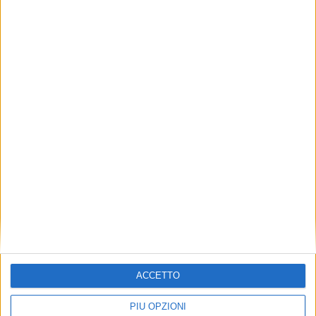
(-9,2%) per Ferretti Group nel 1° semestre
2025
YARDS
12 NOVEMBRE 2024
I ricavi di The Italian Sea Group saliti nei primi 9
mesi del 2024 a 292 milioni di euro
ACCETTO
PIÙ OPZIONI