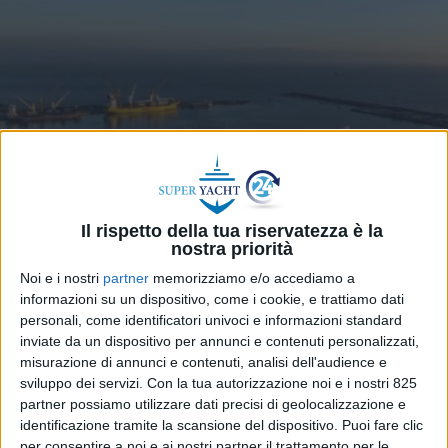
YARDS
20 NOVEMBRE 2025
Il rispetto della tua riservatezza è la
Per The Italian Sea Group
nostra priorità
ricavi e redditività in calo fino a
Noi e i nostri
partner
memorizziamo e/o accediamo a
informazioni su un dispositivo, come i cookie, e trattiamo dati
settembre ma guidance
personali, come identificatori univoci e informazioni standard
inviate da un dispositivo per annunci e contenuti personalizzati,
confermata
misurazione di annunci e contenuti, analisi dell'audience e
sviluppo dei servizi.
Con la tua autorizzazione noi e i nostri 825
partner possiamo utilizzare dati precisi di geolocalizzazione e
identificazione tramite la scansione del dispositivo. Puoi fare clic
per consentire a noi e ai nostri partner il trattamento per le