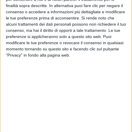
finalità sopra descritte. In alternativa puoi fare clic per negare il
consenso o accedere a informazioni più dettagliate e modificare
le tue preferenze prima di acconsentire.
Si rende noto che
alcuni trattamenti dei dati personali possono non richiedere il tuo
consenso, ma hai il diritto di opporti a tale trattamento. Le tue
preferenze si applicheranno solo a questo sito web. Puoi
modificare le tue preferenze o revocare il consenso in qualsiasi
momento tornando su questo sito e facendo clic sul pulsante
YARDS
"Privacy" in fondo alla pagina web.
10 NOVEMBRE 2025
I superyacht consentono a Sanlorenzo di
tenere alti ricavi e ordini nei primi 9 mesi del
2025