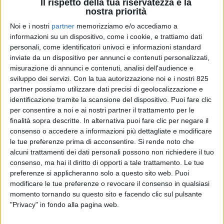
Il rispetto della tua riservatezza è la
nostra priorità
Noi e i nostri
partner
memorizziamo e/o accediamo a
informazioni su un dispositivo, come i cookie, e trattiamo dati
personali, come identificatori univoci e informazioni standard
inviate da un dispositivo per annunci e contenuti personalizzati,
misurazione di annunci e contenuti, analisi dell'audience e
sviluppo dei servizi.
Con la tua autorizzazione noi e i nostri 825
partner possiamo utilizzare dati precisi di geolocalizzazione e
identificazione tramite la scansione del dispositivo. Puoi fare clic
per consentire a noi e ai nostri partner il trattamento per le
finalità sopra descritte. In alternativa puoi fare clic per negare il
SUPPLIERS
15 APRILE 2025
consenso o accedere a informazioni più dettagliate e modificare
Ibañez (Nautor Swan Global
le tue preferenze prima di acconsentire.
Si rende noto che
alcuni trattamenti dei dati personali possono non richiedere il tuo
Service): “Una rete mondiale
consenso, ma hai il diritto di opporti a tale trattamento. Le tue
preferenze si applicheranno solo a questo sito web. Puoi
dedicata al mondo Swan e alla
modificare le tue preferenze o revocare il consenso in qualsiasi
vela fino a 45 metri”
momento tornando su questo sito e facendo clic sul pulsante
"Privacy" in fondo alla pagina web.