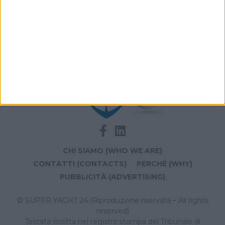
Archivio notizie di Nautor Swan Global
Service
CHI SIAMO (WHO WE ARE)
CONTATTI (CONTACTS)
PERCHÉ (WHY)
PUBBLICITÀ (ADVERTISING)
© SUPER YACHT 24 (Riproduzione riservata – All rights
reserved)
Testata iscritta nel registro stampa del Tribunale di