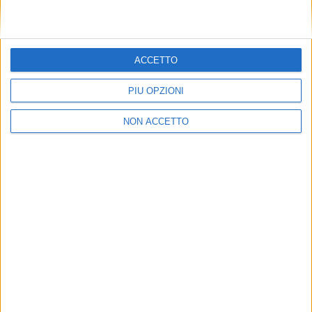
YARDS
The Italian Sea Group affonda nei conti 2025:
ricavi -27% e perdita netta di quasi 171 milioni
ACCETTO
YACHT
Venduto il Sanlorenzo 27 metri Astrimare II per
5,6 milioni di euro
PIÙ OPZIONI
YACHT
NON ACCETTO
Venduto per 15,15 milioni di euro il 50 metri di Isa
Yachts Liberty
YACHT
Il Sanlorenzo Sd118 The Wolf venduto in-house
da Autograph Yacht Group