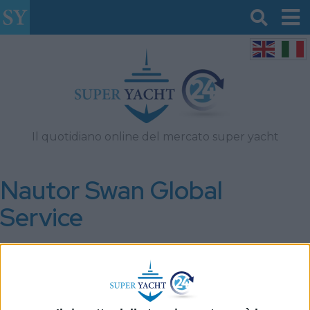
Il quotidiano online del mercato super yacht
Nautor Swan Global
Service