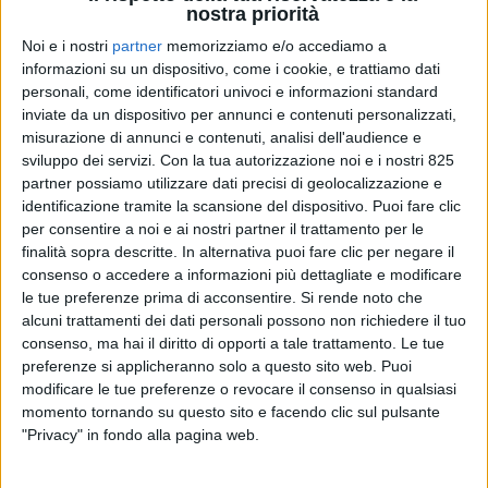
nostra priorità
Noi e i nostri
partner
memorizziamo e/o accediamo a
informazioni su un dispositivo, come i cookie, e trattiamo dati
personali, come identificatori univoci e informazioni standard
inviate da un dispositivo per annunci e contenuti personalizzati,
misurazione di annunci e contenuti, analisi dell'audience e
sviluppo dei servizi.
Con la tua autorizzazione noi e i nostri 825
partner possiamo utilizzare dati precisi di geolocalizzazione e
identificazione tramite la scansione del dispositivo. Puoi fare clic
per consentire a noi e ai nostri partner il trattamento per le
finalità sopra descritte. In alternativa puoi fare clic per negare il
consenso o accedere a informazioni più dettagliate e modificare
YARDS
22 GENNAIO 2025
le tue preferenze prima di acconsentire.
Si rende noto che
Gandini (Mylius Yachts): “Nel
alcuni trattamenti dei dati personali possono non richiedere il tuo
2025 ricapitalizzeremo il
consenso, ma hai il diritto di opporti a tale trattamento. Le tue
preferenze si applicheranno solo a questo sito web. Puoi
cantiere per diversi milioni”
modificare le tue preferenze o revocare il consenso in qualsiasi
momento tornando su questo sito e facendo clic sul pulsante
"Privacy" in fondo alla pagina web.