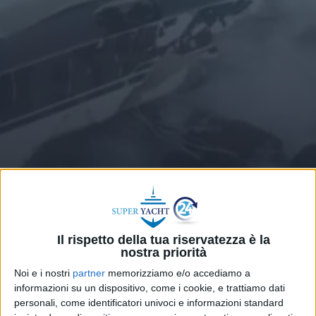
YACHT
13 FEBBRAIO 2026
In Grecia distrutto il 30 metri
Ferretti H & Co colto da
Il rispetto della tua riservatezza è la
tempesta a Elafonisos
nostra priorità
Noi e i nostri
partner
memorizziamo e/o accediamo a
informazioni su un dispositivo, come i cookie, e trattiamo dati
personali, come identificatori univoci e informazioni standard