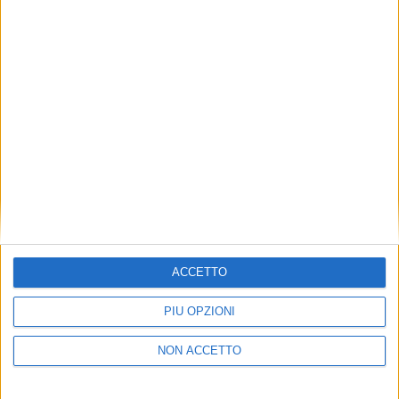
SERVICES
SERVICES
11 AGOSTO 2025
8 AGOSTO 2025
Vannis Marchi, socio di Fim,
A Palermo yacht di 35 metri
salvo dopo lo schianto con
travolge due barche e
un ultraleggero
finisce contro la banchina
(VIDEO)
SERVICES
YACHT
ACCETTO
5 AGOSTO 2025
30 GIUGNO 2025
Avaria ai comandi, cercata la
Il nuovissimo superyacht
PIÙ OPZIONI
collisione in banchina per
Lady Dia contro gli scogli a
evitare altri danni (VIDEO)
Bonifacio forse per un’avaria
NON ACCETTO
ai comandi