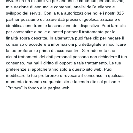
inviate da un dispositivo per annunci e contenuti personalizzati,
misurazione di annunci e contenuti, analisi dell'audience e
sviluppo dei servizi.
Con la tua autorizzazione noi e i nostri 825
partner possiamo utilizzare dati precisi di geolocalizzazione e
identificazione tramite la scansione del dispositivo. Puoi fare clic
per consentire a noi e ai nostri partner il trattamento per le
finalità sopra descritte. In alternativa puoi fare clic per negare il
consenso o accedere a informazioni più dettagliate e modificare
le tue preferenze prima di acconsentire.
Si rende noto che
YACHT
alcuni trattamenti dei dati personali possono non richiedere il tuo
3 SETTEMBRE 2025
consenso, ma hai il diritto di opporti a tale trattamento. Le tue
Affondato lo yacht Dolce Vento subito dopo il
preferenze si applicheranno solo a questo sito web. Puoi
varo in Turchia (VIDEO)
modificare le tue preferenze o revocare il consenso in qualsiasi
momento tornando su questo sito e facendo clic sul pulsante
"Privacy" in fondo alla pagina web.