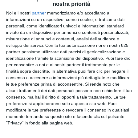
nostra priorità
Noi e i nostri
partner
memorizziamo e/o accediamo a
informazioni su un dispositivo, come i cookie, e trattiamo dati
personali, come identificatori univoci e informazioni standard
inviate da un dispositivo per annunci e contenuti personalizzati,
misurazione di annunci e contenuti, analisi dell'audience e
sviluppo dei servizi.
Con la tua autorizzazione noi e i nostri 825
partner possiamo utilizzare dati precisi di geolocalizzazione e
identificazione tramite la scansione del dispositivo. Puoi fare clic
per consentire a noi e ai nostri partner il trattamento per le
finalità sopra descritte. In alternativa puoi fare clic per negare il
consenso o accedere a informazioni più dettagliate e modificare
SERVICES
6 OTTOBRE 2025
le tue preferenze prima di acconsentire.
Si rende noto che
Hostess e steward a bordo:
alcuni trattamenti dei dati personali possono non richiedere il tuo
una guida pratica per chi
consenso, ma hai il diritto di opporti a tale trattamento. Le tue
preferenze si applicheranno solo a questo sito web. Puoi
lavora sugli yacht
modificare le tue preferenze o revocare il consenso in qualsiasi
momento tornando su questo sito e facendo clic sul pulsante
"Privacy" in fondo alla pagina web.