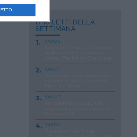
CETTO
I PIÙ LETTI DELLA
SETTIMANA
YARDS
Revocate le misure cautelari
sugli yacht in costruzione
presso The Italian Sea Group
YACHT
Tureddi entra nei mega yacht
custom: venduto il primo 52
metri Stil Novo
YACHT
Antonini Navi consegna il
crossover custom in acciaio
Seamore 34
YARDS
The Italian Sea Group
affonda nei conti 2025: ricavi