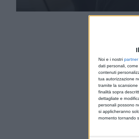
I
Noi e i nostri
partner
dati personali, come 
contenuti personalizz
tua autorizzazione no
tramite la scansione d
finalità sopra descri
dettagliate e modific
personali possono non
si applicheranno sol
momento tornando su 