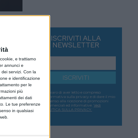
ISCRIVITI ALLA
NEWSLETTER
ità
ookie, e trattiamo
per annunci e
dei servizi.
Con la
ISCRIVITI
ione e identificazione
trattamento per le
ormazioni più
Dichiaro di aver letto e compreso
l'informativa sulla privacy e di dare il mio
attamenti dei dati
consenso alla ricezione di promozioni
nto. Le tue preferenze
commerciali ed informative.
Vedi
POLITICA SULLA PRIVACY.
senso in qualsiasi
 web.